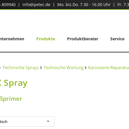
5 809940
|
info@petec.de
| Mo. bis Do. 7.30 - 16.00 Uhr | Fr. 7.3
nternehmen
Produkte
Produktberater
Service
Technische Sprays
Technische Wartung
Karosserie-Reparatu
 Spray
ßprimer
tsch