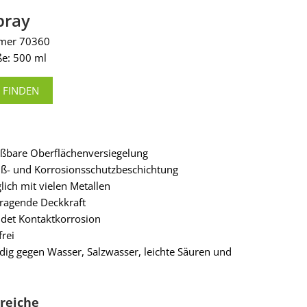
pray
mmer 70360
e: 500 ml
 FINDEN
ßbare Oberflächenversiegelung
ß- und Korrosionsschutzbeschichtung
lich mit vielen Metallen
ragende Deckkraft
det Kontaktkorrosion
frei
dig gegen Wasser, Salzwasser, leichte Säuren und
reiche