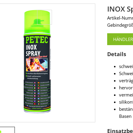
INOX S
Artikel-Nu
Gebindegröß
HÄNDLER
Details
schwei
Schwei
verträg
hervor
vermei
silikon
bestän
Basen
Einsatzbe