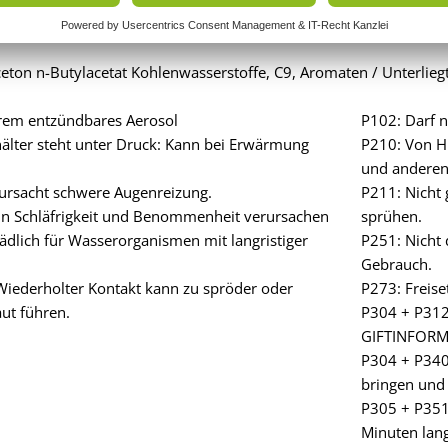
t: Gefahr
Aceton n-Butylacetat Kohlenwasserstoffe, C9, Aromaten / Unterlie
rem entzündbares Aerosol
P102: Darf n
älter steht unter Druck: Kann bei Erwärmung
P210: Von H
und anderen 
ursacht schwere Augenreizung.
P211: Nicht
n Schläfrigkeit und Benommenheit verursachen
sprühen.
ädlich für Wasserorganismen mit langristiger
P251: Nicht
Gebrauch.
iederholter Kontakt kann zu spröder oder
P273: Freise
aut führen.
P304 + P312
GIFTINFORM
P304 + P340 
bringen und
P305 + P351
Minuten lan