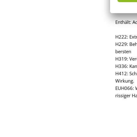
Signalwor
Enthält: 
H222: Ext
H229: Beh
bersten
H319: Ver
H336: Kan
H412: Sch
Wirkung.
EUH066: W
rissiger H