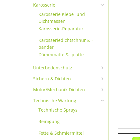
Scheibenkleber-primerlos
Karosserie
Karosserie Klebe- und
Scheibenkleber-Set
Dichtmassen
Scheibenkleber
Karosserie-Reparatur
Scheibenkleber Zubehör
Karosseriedichtschnur & -
bänder
Dämmmatte & -platte
Unterbodenschutz
Unterbodenschutz &
Sichern & Dichten
Konservierung
Schrauben sichern
Motor/Mechanik Dichten
Motordichtmassen
Sichern
Technische Wartung
Technische Sprays
Additive
Dichten
Reinigung
Gewindedichtungen
Fette & Schmiermittel