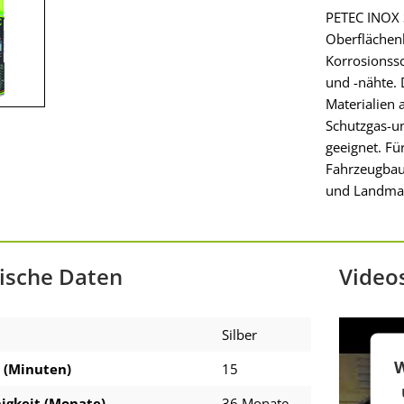
PETEC INOX S
Oberflächen
Korrosionssc
und -nähte.
Materialien 
Schutzgas-u
geeignet. F
Fahrzeugbau,
und Landmas
ische Daten
Video
Silber
W
t (Minuten)
15
igkeit (Monate)
36 Monate