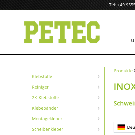
Zum
Tel: +49 955
Inhalt
springen
U
Produkte
Klebstoffe
INOX
Sofortklebstoffe
Reiniger
Reiniger
SpeedBond Klebesystem
2K-Klebstoffe
Schwei
Universelle Reparatur
Kontaktklebstoffe
Klebebänder
TapeLine Klebebänder
Metallreparatur
Montagekleber
Kleben & Dichten
Deu
Scheibenkleber