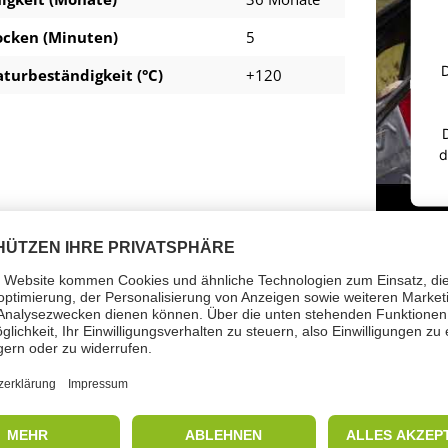
ocken (Minuten)
5
D
turbeständigkeit (°C)
+120
d
renkennzeichen