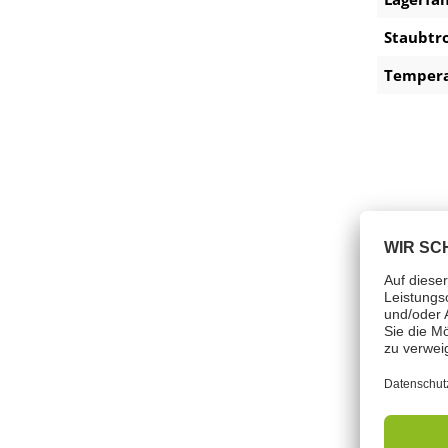
Staubtr
Tempera
Gefah