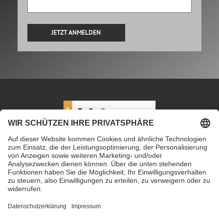
Alternative:
PETEC Verbindungstechnik GmbH
|
Wüstenbuch 26
|
96132 Schlüsselfeld | Deutschland
|
+49 9555 80994
0
|
info@petec.de
Mo. bis Do. 7.30 – 16.00 Uhr
|
Fr. 7.30 – 13.00 Uhr