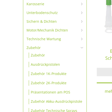
Scheibenkleber-primerlos
Karosserie
Karosserie Klebe- und
Scheibenkleber-Set
Unterbodenschutz
Dichtmassen
Unterbodenschutz &
Scheibenkleber
Sichern & Dichten
Karosserie-Reparatur
Konservierung
Schrauben sichern
Motor/Mechanik Dichten
Scheibenkleber Zubehör
Karosseriedichtschnur & -
bänder
Motordichtmassen
Sichern
Technische Wartung
Dämmmatte & -platte
Technische Sprays
Additive
Dichten
Zubehör
Zubehör
Reinigung
Gewindedichtungen
Sc
Ausdrückpistolen
Fette & Schmiermittel
Zubehör 1K-Produkte
Zubehör 2K-Produkte
meh
Präsentationen am POS
Zubehör Akku-Ausdrückpistole
Zubehör Technische Sprays