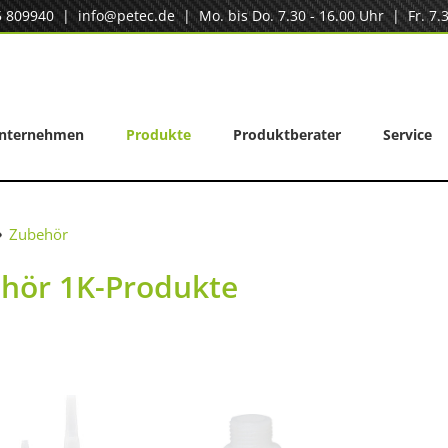
5 809940
|
info@petec.de
| Mo. bis Do. 7.30 - 16.00 Uhr | Fr. 7.3
nternehmen
Produkte
Produktberater
Service
Zubehör
hör 1K-Produkte