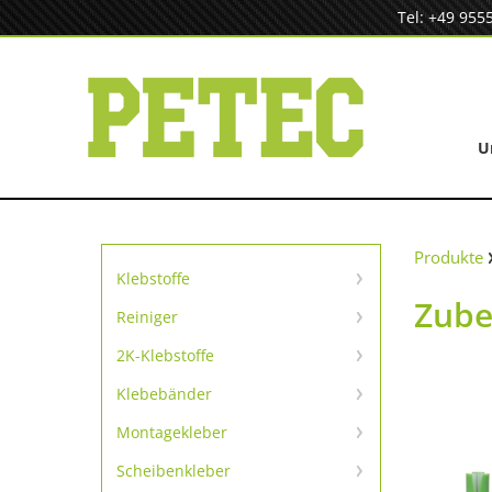
Zum
Tel: +49 955
Inhalt
springen
U
Produkte
Klebstoffe
Zube
Sofortklebstoffe
Reiniger
Reiniger
SpeedBond Klebesystem
2K-Klebstoffe
Universelle Reparatur
Kontaktklebstoffe
Klebebänder
TapeLine Klebebänder
Metallreparatur
Montagekleber
Kleben & Dichten
Scheibenkleber