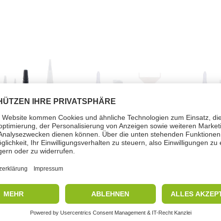
rsatzspitze
Düsensatz
Dü
Varianten
Artikel-Nummer 94324
Artikel
r erfahren >>
mehr erfahren >>
mehr 