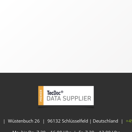
H
|
Wüstenbuch 26
|
96132 Schlüsselfeld | Deutschland
|
+4