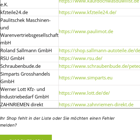
https://www.kaufdochwasduwillst.de
e.K.
kfzteile24.de
https://www.kfzteile24.de/
Paulitschek Maschinen-
und
https://www.paulimot.de
Warenvertriebsgesellschaft
mbH
Roland Sallmann GmbH
https://shop.sallmann-autoteile.de/de
RSU GmbH
https://www.rsu.de/
Schraubenbude.de
https://www.schraubenbude.de/pete
Simparts Grosshandels
https://www.simparts.eu
GmbH
Werner Lott Kfz- und
https://www.lott.de/de/
Industriebedarf GmbH
ZAHNRIEMEN direkt
https://www.zahnriemen-direkt.de
Ihr Shop fehlt in der Liste oder Sie möchten einen Fehler
melden?