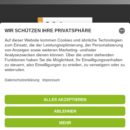
PETEC Verbindungstechnik GmbH
|
Wüstenbuch 26
|
96132 Schlüsselfeld | Deutschland
|
+49 9555 80994
0
|
info@petec.de
Mo. bis Do. 7.30 – 16.00 Uhr
|
Fr. 7.30 – 13.00 Uhr
Copyright 2019
|
PETEC Verbindungstechnik GmbH
Alle Rechte vorbehalten
|
Impressum
|
Datenschutz