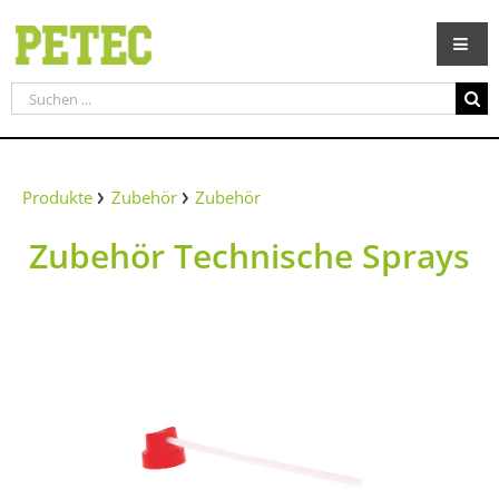
Zum
Inhalt
springen
Suche
nach:
Produkte
Zubehör
Zubehör
Zubehör Technische Sprays