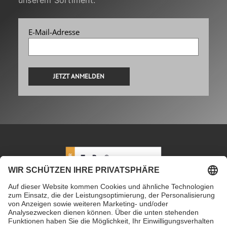
unserem Sortiment.
E-Mail-Adresse
Alternative:
PETEC Verbindungstechnik GmbH
|
Wüstenbuch 26
|
96132 Schlüsselfeld | Deutschland
|
+49 9555 80994