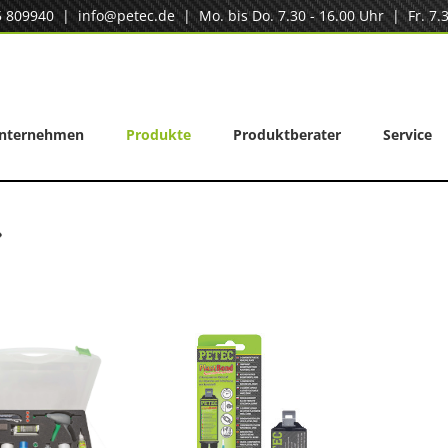
5 809940
|
info@petec.de
| Mo. bis Do. 7.30 - 16.00 Uhr | Fr. 7.3
nternehmen
Produkte
Produktberater
Service