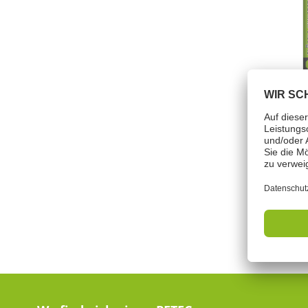
Flüs
Artik
meh