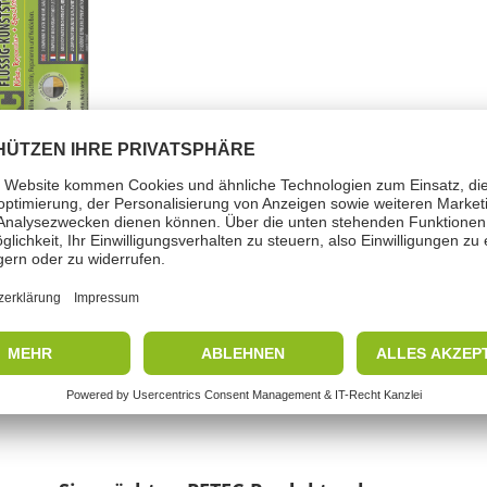
sig-Kunststoff
el-Nummer 98355
r erfahren >>