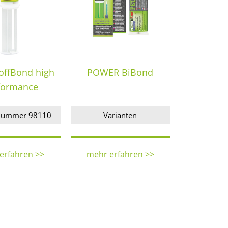
offBond high
POWER BiBond
formance
-Nummer 98110
Varianten
erfahren >>
mehr erfahren >>