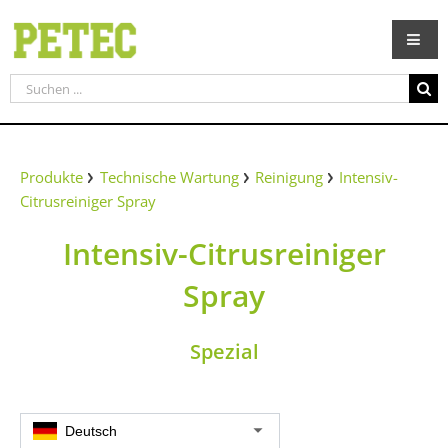
Zum
Inhalt
springen
Suche
nach:
Produkte
Technische Wartung
Reinigung
Intensiv-
Citrusreiniger Spray
Intensiv-Citrusreiniger
Spray
Spezial
Deutsch