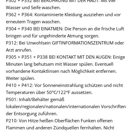
P302 + P352 BEI BERÜHRUNG MIT DER HAUT: Mit viel
Wasser und Seife waschen.
P362 + P364: Kontaminierte Kleidung ausziehen und vor
erneutem Tragen waschen.
P304 + P340 BEI EINATMEN: Die Person an die frische Luft
bringen und für ungehinderte Atmung sorgen.
P312: Bei Unwohlsein GIFTINFORMATIONSZENTRUM oder
Arzt anrufen.
P305 + P351 + P338 BEI KONTAKT MIT DEN AUGEN: Einige
Minuten lang behutsam mit Wasser spülen. Eventuell
vorhandene Kontaktlinsen nach Möglichkeit entfernen.
Weiter spülen.
P410 + P412: Vor Sonneneinstrahlung schützen und nicht
Temperaturen über 50°C/122°F aussetzen.
P501: Inhalt/Behälter gemäß
lokalen/regionalen/nationalen/internationalen Vorschriften
der Entsorgung zuführen.
P210: Von Hitze heißen Oberflächen Funken offenen
Flammen und anderen Zündquellen fernhalten. Nicht