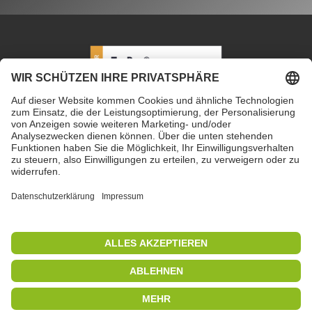
PETEC Verbindungstechnik GmbH
|
Wüstenbuch 26
|
96132 Schlüsselfeld | Deutschland
|
+49 9555 80994
0
|
info@petec.de
Mo. bis Do. 7.30 – 16.00 Uhr
|
Fr. 7.30 – 13.00 Uhr
Copyright 2019
|
PETEC Verbindungstechnik GmbH
Alle Rechte vorbehalten
|
Impressum
|
Datenschutz