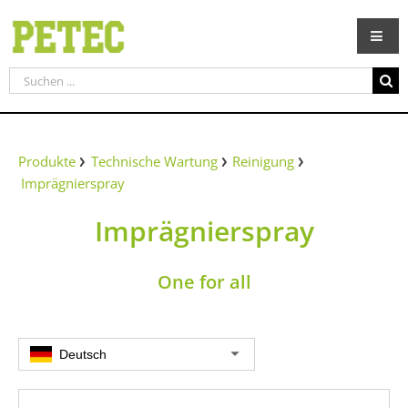
Zum
Inhalt
springen
Suche
nach:
Produkte
Technische Wartung
Reinigung
Imprägnierspray
Imprägnierspray
One for all
Deutsch