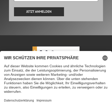
Alternative:
PETEC Verbindungstechnik GmbH
|
Wüstenbuch 26
|
96132 Schlüsselfeld | Deutschland
|
+49 9555 80994
0
|
info@petec.de
Mo. bis Do. 7.30 – 16.00 Uhr
|
Fr. 7.30 – 13.00 Uhr