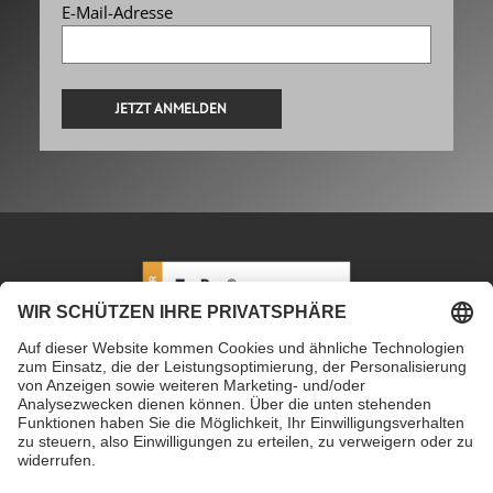
E-Mail-Adresse
Alternative:
PETEC Verbindungstechnik GmbH
|
Wüstenbuch 26
|
96132 Schlüsselfeld | Deutschland
|
+49 9555 80994
0
|
info@petec.de
Mo. bis Do. 7.30 – 16.00 Uhr
|
Fr. 7.30 – 13.00 Uhr