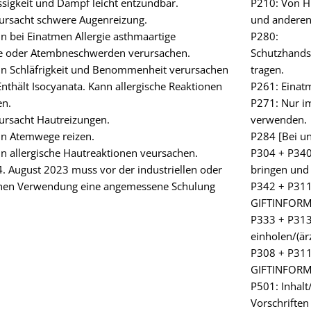
ssigkeit und Dampf leicht entzündbar.
P210: Von H
ursacht schwere Augenreizung.
und anderen 
n bei Einatmen Allergie asthmaartige
P280:
 oder Atembneschwerden verursachen.
Schutzhands
n Schläfrigkeit und Benommenheit verursachen
tragen.
nthält Isocyanata. Kann allergische Reaktionen
P261: Einat
en.
P271: Nur im
ursacht Hautreizungen.
verwenden.
n Atemwege reizen.
P284 [Bei un
n allergische Hautreaktionen veursachen.
P304 + P340 
. August 2023 muss vor der industriellen oder
bringen und
hen Verwendung eine angemessene Schulung
P342 + P311
GIFTINFORM
P333 + P313:
einholen/(är
P308 + P311:
GIFTINFORM
P501: Inhal
Vorschrifte