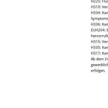
H225: Flü
H319: Ver
H334: Kan
Symptome
H336: Kan
EUH204: E
hervorruf
H315: Ver
H335: Kan
H317: Kan
Ab dem 24
gewerblic
erfolgen.