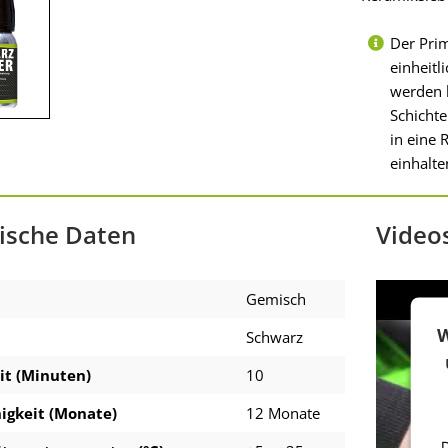
Der Prim
einheitl
werden 
Schicht
in eine 
einhalte
ische Daten
Video
Gemisch
W
Schwarz
it (Minuten)
10
igkeit (Monate)
12 Monate
D