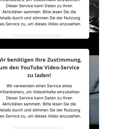
Dieser Service kann Daten zu Ihren
Aktivitäten sammeln. Bitte lesen Sie die
Details durch und stimmen Sie der Nutzung
es Service zu, um dieses Video anzusehen.
Mehr Informationen
Akzeptieren
ir benötigen Ihre Zustimmung,
powered by
Usercentrics Consent
um den YouTube Video-Service
Management Platform
&
IT-Recht Kanzlei
zu laden!
Wir verwenden einen Service eines
rittanbieters, um Videoinhalte einzubetten.
Dieser Service kann Daten zu Ihren
Aktivitäten sammeln. Bitte lesen Sie die
Details durch und stimmen Sie der Nutzung
es Service zu, um dieses Video anzusehen.