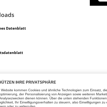
loads
hes Datenblatt
itsdatenblatt
t