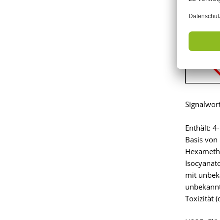
Gefah
Signalwor
Enthält: 
Basis von
Hexamethy
Isocyanat
mit unbek
unbekannt
Toxizität (