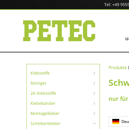
Zum
Tel: +49 955
Inhalt
springen
U
Produkte
Klebstoffe
Schw
Sofortklebstoffe
Reiniger
Reiniger
SpeedBond Klebesystem
2K-Klebstoffe
nur fü
Universelle Reparatur
Kontaktklebstoffe
Klebebänder
TapeLine Klebebänder
Metallreparatur
Montagekleber
Kleben & Dichten
Deu
Scheibenkleber