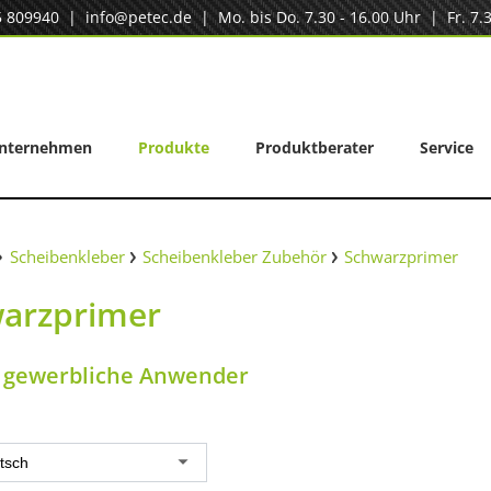
5 809940
|
info@petec.de
| Mo. bis Do. 7.30 - 16.00 Uhr | Fr. 7.3
nternehmen
Produkte
Produktberater
Service
Scheibenkleber
Scheibenkleber Zubehör
Schwarzprimer
arzprimer
r gewerbliche Anwender
tsch