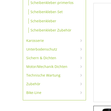
Scheibenkleber-primerlos
Scheibenkleber-Set
Scheibenkleber
Scheibenkleber Zubehör
Karosserie
Karosserie Klebe- und
Unterbodenschutz
Dichtmassen
Unterbodenschutz &
Sichern & Dichten
Karosserie-Reparatur
Konservierung
Schrauben sichern
Motor/Mechanik Dichten
Karosseriedichtschnur & -
bänder
Motordichtmassen
Sichern
Technische Wartung
Dämmmatte & -platte
Technische Sprays
Additive
Dichten
Zubehör
Zubehör
Reinigung
Bike-Line
Gewindedichtungen
Bike-Line
Ausdrückpistolen
Fette & Schmiermittel
Zubehör 1K-Produkte