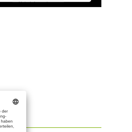
Mehr Informationen
Akzeptieren
powered by
Usercentrics Consent
Management Platform
&
IT-Recht Kanzlei