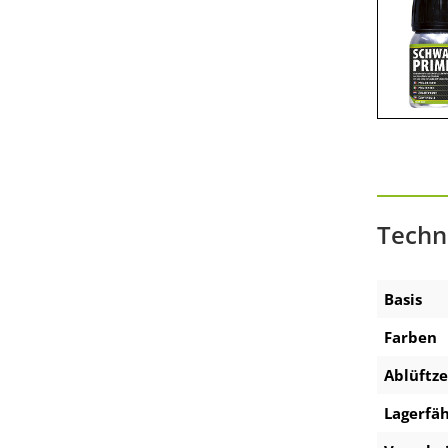
Zubehör 2K-Produkte
Präsentationen am POS
Zubehör Akku-Ausdrückpistole
Zubehör Technische Sprays
Techn
Basis
Farben
Ablüftze
Lagerfäh