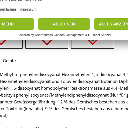
renkennzeichen
t: Gefahr
4-Methyl-m-phenylendiisocyanat Hexamethylen-1,6-diisocyanat 4,
 Hexamethylendiisocyanat und Toluylendiisocyanat Butanon Di
len-1,6-diisocyanat homopolymer Reaktionsmasse aus 4,4'-Methy
obenzyl) phenylisocyanat /Methylendiphenyldiisocyanat (Nur für 
annter Gewässergefährdung. 12 % des Gemisches bestehen aus 
er Toxizität (inhalativ). 9 % des Gemisches bestehen aus einem
oral).