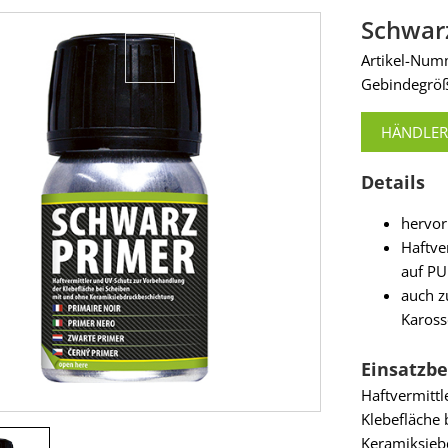
Schwar
Artikel-Nu
Gebindegröß
HÄNDLER
Details
hervor
Haftve
auf PU
auch z
Kaross
Einsatzbe
Haftvermitt
Klebefläche 
Keramiksieb