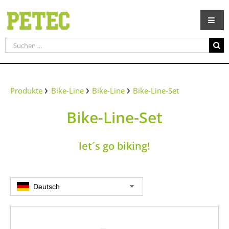
Zum
Inhalt
springen
Suche
nach:
Produkte
Bike-Line
Bike-Line
Bike-Line-Set
Bike-Line-Set
let´s go biking!
Deutsch