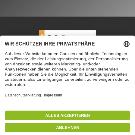
Alternative:
PETEC Verbindungstechnik GmbH
|
Wüstenbuch 26
|
96132 Schlüsselfeld | Deutschland
|
+49 9555 80994
0
|
info@petec.de
Mo. bis Do. 7.30 – 16.00 Uhr
|
Fr. 7.30 – 13.00 Uhr
Copyright 2019
|
PETEC Verbindungstechnik GmbH