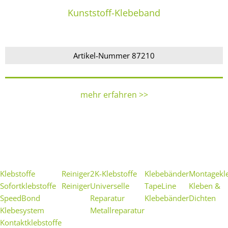
Kunststoff-Klebeband
Artikel-Nummer 87210
mehr erfahren >>
Klebstoffe
Reiniger
2K-Klebstoffe
Klebebänder
Montagekl
Sofortklebstoffe
Reiniger
Universelle
TapeLine
Kleben &
SpeedBond
Reparatur
Klebebänder
Dichten
Klebesystem
Metallreparatur
Kontaktklebstoffe