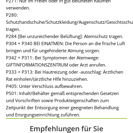
P271: Nur im Freien oder in gut belüfteten Räumen
verwenden.
P280:
Schutzhandschuhe/Schutzkleidung/Augenschutz/Gesichtsschu
tragen.
P284 [Bei unzureichender Belüftung]: Atemschutz tragen.
P304 + P340 BEI EINATMEN: Die Person an die frische Luft
bringen und für ungehinderte Atmung sorgen.
P342 + P311: Bei Symptomen der Atemwege:
GIFTINFORMATIONSZENTRUM oder Arzt anrufen.
P333 + P313: Bei Hautreizung oder -ausschlag: Ärztlichen
Rat einholen/(ärztliche Hlfe hinzuziehen.
P405: Unter Verschluss aufbewahren.
P501: Inhalt/Behälter gemäß entsprechenden Gesetzen
und Vorschriften sowie Produkteigenschaften zum
Zeitpunkt der Entsorgung einer geeigneten Behandlung
und Ensrgungseinrichtung zuführen.
Empfehlungen für Sie