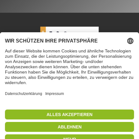
PETEC Verbindungstechnik GmbH
|
Wüstenbuch 26
|
96132 Schlüsselfeld | Deutschland
|
+49 9555 80994
0
|
info@petec.de
Mo. bis Do. 7.30 – 16.00 Uhr
|
Fr. 7.30 – 13.00 Uhr
Copyright 2019
|
PETEC Verbindungstechnik GmbH