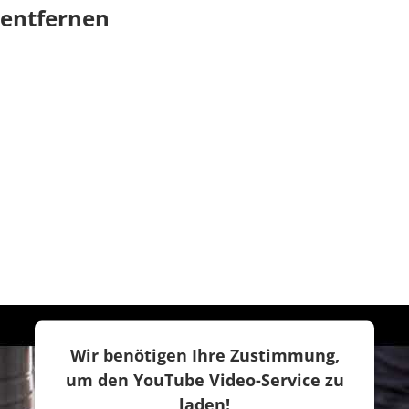
entfernen
Wir benötigen Ihre Zustimmung,
um den YouTube Video-Service zu
Das Petec
Ölbindemittel
entfernt Treibstoff und Öl von
laden!