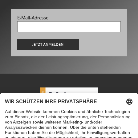
E-Mail-Adresse
Alternative:
PETEC Verbindungstechnik GmbH
|
Wüstenbuch 26
|
96132 Schlüsselfeld | Deutschland
|
+49 9555 80994