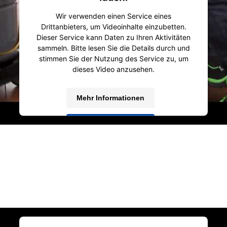
zahlreichen Oberflächen. Durch den 20kg Sack ist es vor allem
Wir verwenden einen Service eines
für den Profi-Einsatz geeignet, etwa für PKW- und LKW-
Drittanbieters, um Videoinhalte einzubetten.
Werkstätten, Feuerwehren, Autobahn- und Straßenmeistereien,
Dieser Service kann Daten zu Ihren Aktivitäten
Tankstellen, Industrie- und Handwerksbetriebe, Speditionen,
sammeln. Bitte lesen Sie die Details durch und
Abschleppdienste und in der Landwirtschaft.
stimmen Sie der Nutzung des Service zu, um
dieses Video anzusehen.
Mehr Informationen
Akzeptieren
powered by
Usercentrics Consent Management
Platform
&
IT-Recht Kanzlei