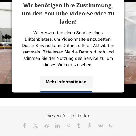
Wir benötigen Ihre Zustimmung,
um den YouTube Video-Service zu
Das Spray kann nicht nur auf glatten Materialien angewendet
laden!
werden, sondern es entfernt Ölflecken auch von saugenden
Wir verwenden einen Service eines
Untergründen wie Beton und Pflaster. Durch die praktische
Drittanbieters, um Videoinhalte einzubetten.
Sprühanwendung ist es eine schnelle und wirtschaftliche
Dieser Service kann Daten zu Ihren Aktivitäten
Alternative auch für den Privat-Gebrauch. Das PETEC
sammeln. Bitte lesen Sie die Details durch und
Ölfleckentferner-Spray ist als 500ml Spraydose erhältlich.
stimmen Sie der Nutzung des Service zu, um
dieses Video anzusehen.
Mehr Informationen
4. Mai 2022
|
Allgemein
Akzeptieren
powered by
Usercentrics Consent Management
Platform
&
IT-Recht Kanzlei
Diesen Artikel teilen
Facebook
X
Reddit
LinkedIn
WhatsApp
Tumblr
Pinterest
Vk
E-
Mail