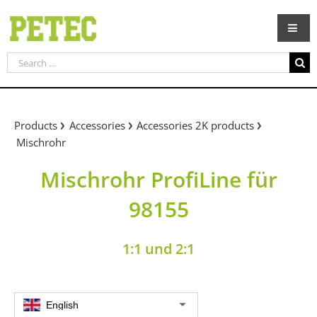
Skip
to
content
Search
for:
Products
Accessories
Accessories 2K products
Mischrohr
Mischrohr ProfiLine für
98155
1:1 und 2:1
English