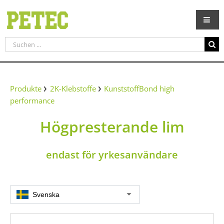
Zum
Inhalt
springen
Suche
nach:
Produkte
2K-Klebstoffe
KunststoffBond high
performance
Högpresterande lim
endast för yrkesanvändare
Svenska