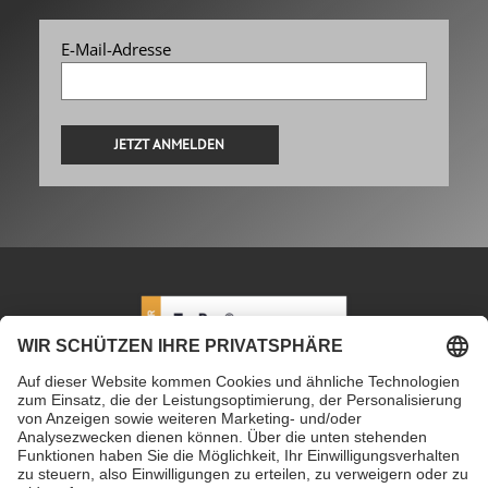
E-Mail-Adresse
Alternative:
PETEC Verbindungstechnik GmbH
|
Wüstenbuch 26
|
96132 Schlüsselfeld | Deutschland
|
+49 9555 80994
0
|
info@petec.de