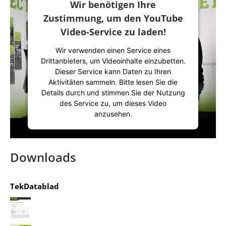
Wir benötigen Ihre
Akzeptieren
Zustimmung, um den YouTube
powered by
Usercentrics Consent
Video-Service zu laden!
Management Platform
&
IT-Recht Kanzlei
Wir verwenden einen Service eines
Drittanbieters, um Videoinhalte einzubetten.
Dieser Service kann Daten zu Ihren
Aktivitäten sammeln. Bitte lesen Sie die
Details durch und stimmen Sie der Nutzung
des Service zu, um dieses Video
anzusehen.
Mehr Informationen
Downloads
Akzeptieren
TekDatablad
powered by
Usercentrics Consent
Management Platform
&
IT-Recht Kanzlei