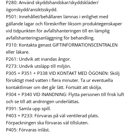
P280: Använd skyddshandskar/skyddskläder/
ögonskydd/ansiktsskydd.
P501: Innehållet/behållaren lämnas i enlighet med
gällande lagar och föreskrifter liksom produktegenskaper
vid tidpunkten för avfallshanteringen till en lämplig
avfallshanteringsanläggning för behandling.
P310: Kontakta genast GIFTINFORMATIONSCENTRALEN
eller läkare.
P261: Undvik att inandas ångor.
P273: Undvik utsläpp till miljön.
P305 + P351 + P338 VID KONTAKT MED ÖGONEN: Skölj
försiktigt med vatten i flera minuter. Ta ur eventuella
kontaktlinser om det går lätt. Fortsätt att skölja.
P304 + P340 VID INANDNING: Flytta personen till frisk luft
och se till att andningen underlättas.
P391: Samla upp spill.
P403 + P233: Förvaras på väl ventilerad plats.
Förpackningen ska förvaras väl tillsluten.
P405: Förvaras inlåst.