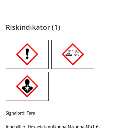
Riskindikator (1)
Signalord: Fara
Innehåller: Hexaetyl-mu[kappa-N-kappa-N'-(1,6-