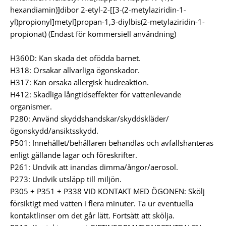
hexandiamin)]dibor 2-etyl-2-[[3-(2-metylaziridin-1-
yl)propionyl]metyl]propan-1,3-diylbis(2-metylaziridin-1-
propionat) (Endast för kommersiell användning)
H360D: Kan skada det ofödda barnet.
H318: Orsakar allvarliga ögonskador.
H317: Kan orsaka allergisk hudreaktion.
H412: Skadliga långtidseffekter för vattenlevande
organismer.
P280: Använd skyddshandskar/skyddskläder/
ögonskydd/ansiktsskydd.
P501: Innehållet/behållaren behandlas och avfallshanteras
enligt gällande lagar och föreskrifter.
P261: Undvik att inandas dimma/ångor/aerosol.
P273: Undvik utsläpp till miljön.
P305 + P351 + P338 VID KONTAKT MED ÖGONEN: Skölj
försiktigt med vatten i flera minuter. Ta ur eventuella
kontaktlinser om det går lätt. Fortsätt att skölja.