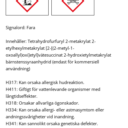
Signalord: Fara
Innehåller: Tetrahydrofurfuryl 2-metakrylat 2-
etylhexylmetakrylat [2-[(2-metyl-1-
oxoallyl)oxi]etyl]vätesuccinat 2-hydroxietylmetakrylat
bärnstenssyraanhydrid (endast för kommersiell
användning)
H317: Kan orsaka allergisk hudreaktion.
H411: Giftigt för vattenlevande organismer med
långtidseffekter.
H318: Orsakar allvarliga ögonskador.
H334: Kan orsaka allergi- eller astmasymtom eller
andningssvårigheter vid inandning.
H341: Kan sannolikt orsaka genetiska defekter.