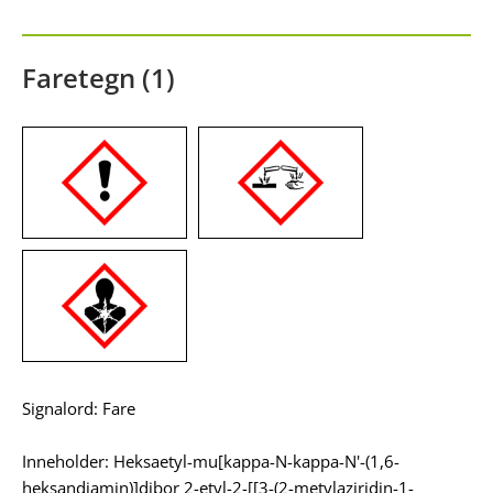
Faretegn (1)
Signalord: Fare
Inneholder: Heksaetyl-mu[kappa-N-kappa-N'-(1,6-
heksandiamin)]dibor 2-etyl-2-[[3-(2-metylaziridin-1-