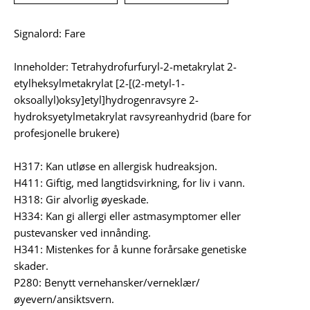
Signalord: Fare
Inneholder: Tetrahydrofurfuryl-2-metakrylat 2-
etylheksylmetakrylat [2-[(2-metyl-1-
oksoallyl)oksy]etyl]hydrogenravsyre 2-
hydroksyetylmetakrylat ravsyreanhydrid (bare for
profesjonelle brukere)
H317: Kan utløse en allergisk hudreaksjon.
H411: Giftig, med langtidsvirkning, for liv i vann.
H318: Gir alvorlig øyeskade.
H334: Kan gi allergi eller astmasymptomer eller
pustevansker ved innånding.
H341: Mistenkes for å kunne forårsake genetiske
skader.
P280: Benytt vernehansker/verneklær/
øyevern/ansiktsvern.