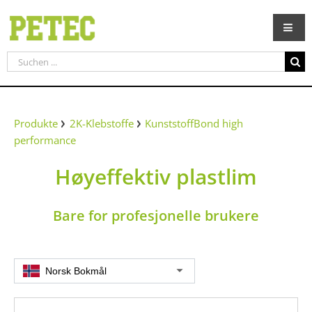
Zum
Inhalt
springen
Suche
nach:
Produkte
2K-Klebstoffe
KunststoffBond high
performance
Høyeffektiv plastlim
Bare for profesjonelle brukere
Norsk Bokmål