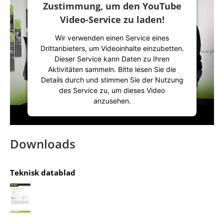
Zustimmung, um den YouTube
powered by
Usercentrics Consent
Video-Service zu laden!
Management Platform
&
IT-Recht Kanzlei
Wir verwenden einen Service eines
Drittanbieters, um Videoinhalte einzubetten.
Dieser Service kann Daten zu Ihren
Aktivitäten sammeln. Bitte lesen Sie die
Details durch und stimmen Sie der Nutzung
des Service zu, um dieses Video
anzusehen.
Mehr Informationen
Downloads
Akzeptieren
Teknisk datablad
powered by
Usercentrics Consent
Management Platform
&
IT-Recht Kanzlei