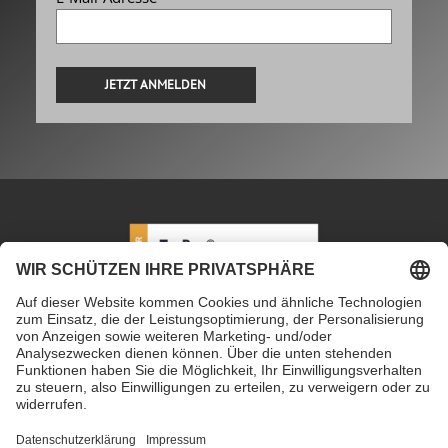
Alternative:
PETEC Verbindungstechnik GmbH
|
Wüstenbuch 26
|
96132 Schlüsselfeld | Deutschland
|
+49 9555 80994
0
|
info@petec.de
Mo. bis Do. 7.30 – 16.00 Uhr
|
Fr. 7.30 – 13.00 Uhr