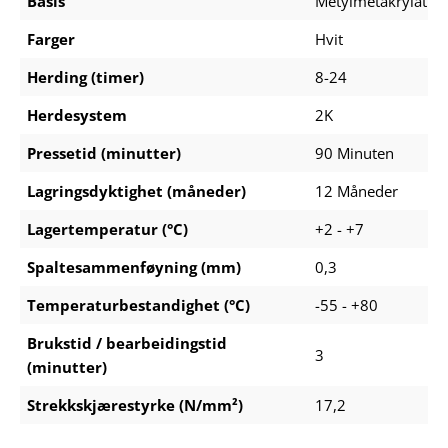
Basis
Metylmetakrylat
Farger
Hvit
Herding (timer)
8-24
Herdesystem
2K
Pressetid (minutter)
90 Minuten
Lagringsdyktighet (måneder)
12 Måneder
Lagertemperatur (°C)
+2 - +7
Spaltesammenføyning (mm)
0,3
Temperaturbestandighet (°C)
-55 - +80
Brukstid / bearbeidingstid
3
(minutter)
Strekkskjærestyrke (N/mm²)
17,2