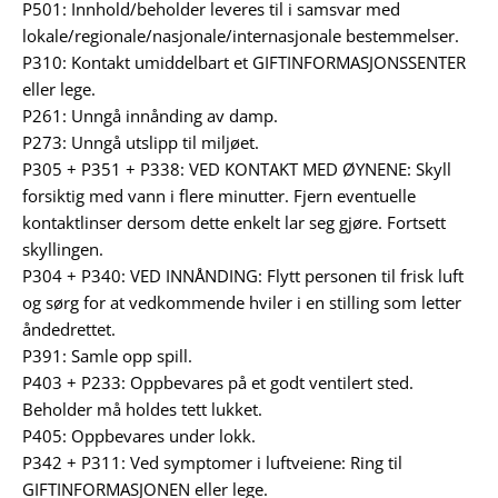
P501: Innhold/beholder leveres til i samsvar med
lokale/regionale/nasjonale/internasjonale bestemmelser.
P310: Kontakt umiddelbart et GIFTINFORMASJONSSENTER
eller lege.
P261: Unngå innånding av damp.
P273: Unngå utslipp til miljøet.
P305 + P351 + P338: VED KONTAKT MED ØYNENE: Skyll
forsiktig med vann i flere minutter. Fjern eventuelle
kontaktlinser dersom dette enkelt lar seg gjøre. Fortsett
skyllingen.
P304 + P340: VED INNÅNDING: Flytt personen til frisk luft
og sørg for at vedkommende hviler i en stilling som letter
åndedrettet.
P391: Samle opp spill.
P403 + P233: Oppbevares på et godt ventilert sted.
Beholder må holdes tett lukket.
P405: Oppbevares under lokk.
P342 + P311: Ved symptomer i luftveiene: Ring til
GIFTINFORMASJONEN eller lege.