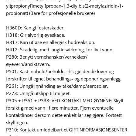
yl)propionyl]metyl]propan-1,3-diylbis(2-metylaziridin-1-
propionat) (Bare for profesjonelle brukere)
H360D: Kan gi fosterskader.
H318: Gir alvorlig øyeskade.
H317: Kan utløse en allergisk hudreaksjon.
H412: Skadelig, med langtidsvirkning, for liv i vann.
P280: Benytt vernehansker/verneklær/
øyevern/ansiktsvern.
P501: Kast innhold/beholder iht. gjeldende lover og
forskrifter til egnet behandlings- og deponeringsanlegg.
P261: Unngå innånding av tåke/damp/aerosoler.
P273: Unngå utslipp til miljøet.
P305 + P351 + P338: VED KONTAKT MED ØYNENE: Skyll
forsiktig med vann i flere minutter. Fjern eventuelle
kontaktlinser dersom dette enkelt lar seg gjøre. Fortsett
skyllingen.
P310: Kontakt umiddelbart et GIFTINFORMASJONSSENTER