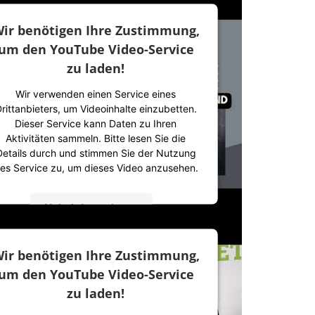
ir benötigen Ihre Zustimmung,
um den YouTube Video-Service
zu laden!
Wir verwenden einen Service eines
rittanbieters, um Videoinhalte einzubetten.
Dieser Service kann Daten zu Ihren
Aktivitäten sammeln. Bitte lesen Sie die
Details durch und stimmen Sie der Nutzung
es Service zu, um dieses Video anzusehen.
Mehr Informationen
Akzeptieren
ir benötigen Ihre Zustimmung,
powered by
Usercentrics Consent
um den YouTube Video-Service
Management Platform
&
IT-Recht Kanzlei
zu laden!