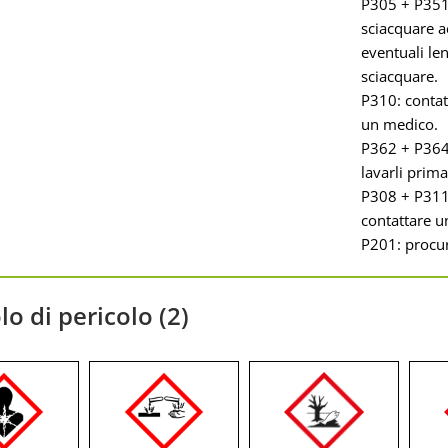
P305 + P351
sciacquare a
eventuali len
sciacquare.
P310: conta
un medico.
P362 + P364:
lavarli prim
P308 + P311:
contattare 
P201: procura
o di pericolo (2)