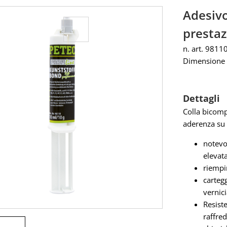
Adesivo
prestaz
n. art. 9811
Dimensione 
Dettagli
Colla bicomp
aderenza su s
notevo
elevat
riempi
cartegg
vernic
Resiste
raffre