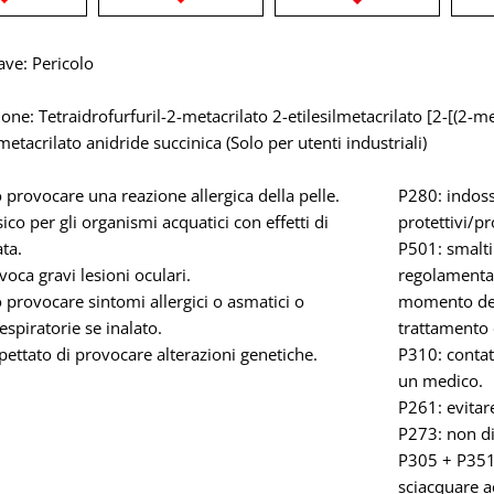
ave: Pericolo
ne: Tetraidrofurfuril-2-metacrilato 2-etilesilmetacrilato [2-[(2-met
lmetacrilato anidride succinica (Solo per utenti industriali)
provocare una reazione allergica della pelle.
P280: indoss
ico per gli organismi acquatici con effetti di
protettivi/pr
ta.
P501: smaltir
oca gravi lesioni oculari.
regolamentaz
provocare sintomi allergici o asmatici o
momento del
respiratorie se inalato.
trattamento 
ettato di provocare alterazioni genetiche.
P310: conta
un medico.
P261: evitare
P273: non di
P305 + P351
sciacquare a