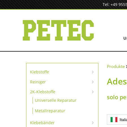
Zum
Tel: +49 955
Inhalt
springen
U
Produkte
Klebstoffe
Adesi
Sofortklebstoffe
Reiniger
Reiniger
SpeedBond Klebesystem
2K-Klebstoffe
solo pe
Universelle Reparatur
Kontaktklebstoffe
Metallreparatur
Ital
Klebebänder