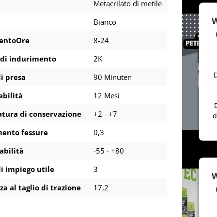
Metacrilato di metile
W
Bianco
entoOre
8-24
 di indurimento
2K
D
i presa
90 Minuten
bilità
12 Mesi
tura di conservazione
+2 - +7
d
ento fessure
0,3
abilità
-55 - +80
i impiego utile
3
W
za al taglio di trazione
17,2