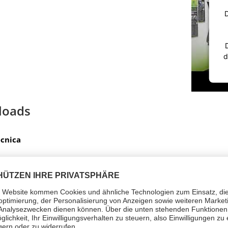
D
d
loads
cnica
o di pericolo (1)