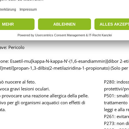
ave: Pericolo
ne: Esaetil-mu[kappa-N-kappa-N'-(1,6-esandiammin)]dibor 2-etil-
il]metil]propan-1,3-dilbis(2-metilaziridina-1-propionato) (Solo per u
ò nuocere al feto.
P280: indoss
oca gravi lesioni oculari.
protettivi/pr
provocare una reazione allergica della pelle.
P501: smalti
vo per gli organismi acquatici con effetti di
trattamento 
ta.
leggi e alla 
P261: evitare
P273: non di