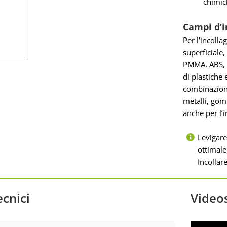
chimich
Campi d’
Per l’incolla
superficiale,
PMMA, ABS, 
di plastiche 
combinazioni 
metalli, gom
anche per l’i
Levigare
ottimale
Incollar
ecnici
Video