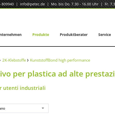
5 809940
|
info@petec.de
| Mo. bis Do. 7.30 - 16.00 Uhr | Fr. 7.3
nternehmen
Produkte
Produktberater
Service
2K-Klebstoffe
KunststoffBond high performance
vo per plastica ad alte prestaz
r utenti industriali
iano