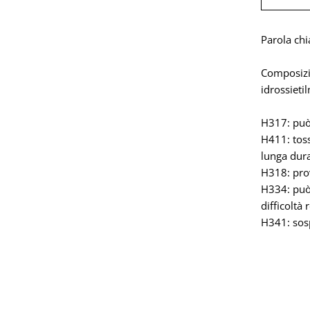
Parola chi
Composizio
idrossieti
H317: può 
H411: toss
lunga dura
H318: prov
H334: può 
difficoltà 
H341: sosp