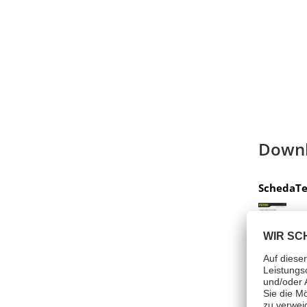
Down
SchedaTe
Simbol