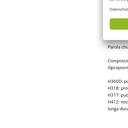
Parola chi
Composizio
il)propion
H360D: pu
H318: prov
H317: può 
H412: noci
lunga dura