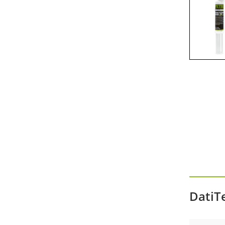
Zubehör Akku-Ausdrückpistole
Zubehör Technische Sprays
DatiT