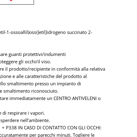
il-1-ossoallil)ossi]etil]idrogeno succinato 2-
are guanti protettivi/indumenti
oteggere gli occhi/il viso.
e il prodotto/recipiente in conformità alla relativa
ione e alle caratteristiche del prodotto al
lo smaltimento presso un impianto di
e smaltimento riconosciuto.
ttare immediatamente un CENTRO ANTIVELENI o
 di respirare i vapori.
sperdere nell’ambiente.
 + P338 IN CASO DI CONTATTO CON GLI OCCHI:
ccuratamente per parecchi minuti. Togliere le