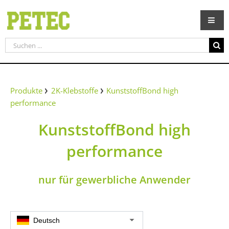
Zum
Inhalt
springen
Suche
nach:
Produkte
2K-Klebstoffe
KunststoffBond high
performance
KunststoffBond high
performance
nur für gewerbliche Anwender
Deutsch