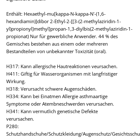
Enthält: Hexaethyl-mu[kappa-N-kappa-N'-(1,6-
hexandiamin)]dibor 2-Ethyl-2-[[3-(2-methylaziridin-1-
yl)propionyl]methyl]propan-1,3-diylbis(2-methylaziridin-1-
propionat) Nur für gewerbliche Anwender. 44 % des
Gemisches bestehen aus einem oder mehreren
Bestandteilen von unbekannter Toxizität (oral).
H317: Kann allergische Hautreaktionen veursachen.
H411: Giftig für Wasserorganismen mit langfristiger
Wirkung.
H318: Verursacht schwere Augenschäden.
H334: Kann bei Einatmen Allergie asthmaartige
Symptome oder Atembneschwerden verursachen.
H341: Kann vermutlich genetische Defekte
verursachen.
P280:
Schutzhandschuhe/Schutzkleidung/Augenschutz/Gesichtsschu