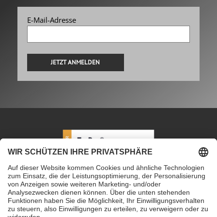
E-Mail-Adresse
Alternative:
PETEC Verbindungstechnik GmbH
|
Wüstenbuch 26
|
96132 Schlüsselfeld | Deutschland
|
+49 9555 80994
0
|
info@petec.de