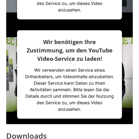
des Service zu, um dieses Video
anzusehen.
Mehr Informationen
Wir benötigen Ihre
Akzeptieren
Zustimmung, um den YouTube
powered by
Usercentrics Consent
Video-Service zu laden!
Management Platform
&
IT-Recht Kanzlei
Wir verwenden einen Service eines
Drittanbieters, um Videoinhalte einzubetten.
Dieser Service kann Daten zu Ihren
Aktivitäten sammeln. Bitte lesen Sie die
Details durch und stimmen Sie der Nutzung
des Service zu, um dieses Video
anzusehen.
Mehr Informationen
Downloads