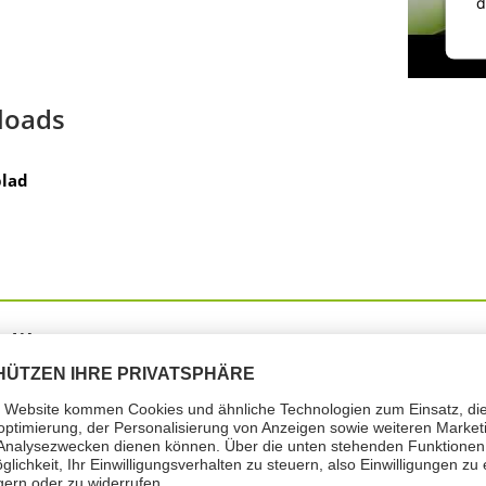
d
loads
lad
dikator (1)