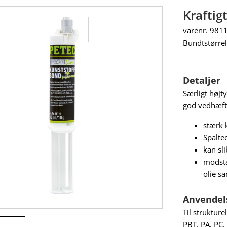
Kraftig
varenr. 981
Bundtstørrel
Detaljer
Særligt høj
god vedhæftni
stærk 
Spalte
kan sl
modsta
olie s
Anvendel
Til strukture
PBT, PA, PC