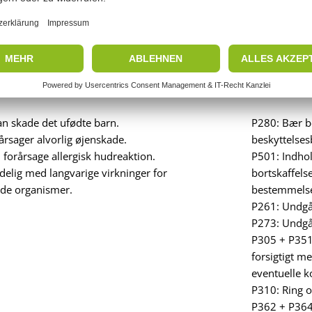
 Fare
r: Hexaethyl-mu[kappa-N-kappa-N'-(1,6-hexandiamin)]dibor-2-ethyl
yl]methyl]propan-1,3-diylbis(2-methylaziridin-1-propionat) (kun t
n skade det ufødte barn.
P280: Bær be
rsager alvorlig øjenskade.
beskyttelsesb
forårsage allergisk hudreaktion.
P501: Indhol
elig med langvarige virkninger for
bortskaffels
de organismer.
bestemmelse
P261: Undgå
P273: Undgå 
P305 + P35
forsigtigt m
eventuelle k
P310: Ring o
P362 + P364: