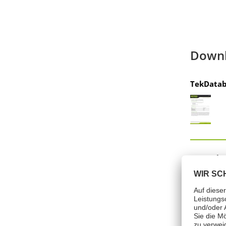
Down
TekDatab
Farein