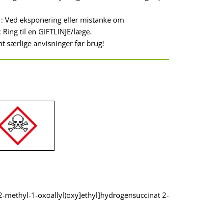
: Ved eksponering eller mistanke om
 Ring til en GIFTLINJE/læge.
t særlige anvisninger før brug!
(2-methyl-1-oxoallyl)oxy]ethyl]hydrogensuccinat 2-