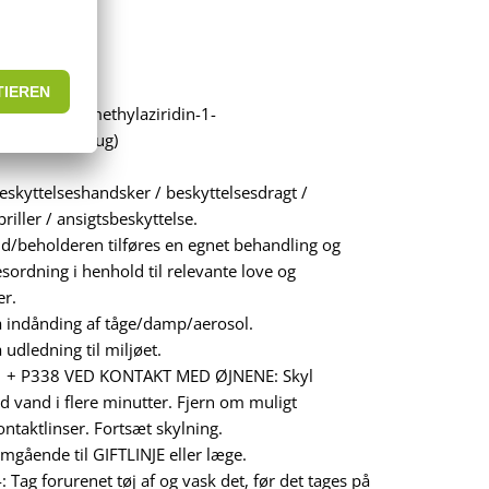
-2-[ [3-(2-methylaziridin-1-
il erhvervsbrug)
skyttelseshandsker / beskyttelsesdragt /
riller / ansigtsbeskyttelse.
d/beholderen tilføres en egnet behandling og
esordning i henhold til relevante love og
r.
 indånding af tåge/damp/aerosol.
udledning til miljøet.
1 + P338 VED KONTAKT MED ØJNENE: Skyl
ed vand i flere minutter. Fjern om muligt
ontaktlinser. Fortsæt skylning.
mgående til GIFTLINJE eller læge.
 Tag forurenet tøj af og vask det, før det tages på