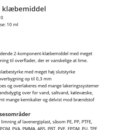
t klæbemiddel
10
se: 10 ml
tydende 2-komponent-klæbemiddel med meget
ng til overflader, der er vanskelige at lime.
klæbestyrke med meget høj slutstyrke
overbygning op til 0,3 mm
ibes og overlakeres med mange lakeringssystemer
ndsdygtig over for vand, saltvand, kølevæske,
amt mange kemikalier og delvist mod brændstof
sesområder
l limning af lavenergiplast, såsom PE, PP, PTFE,
, POM, PVA, PMMA, ABS, PBT, PVF, EPDM, PU, TPE