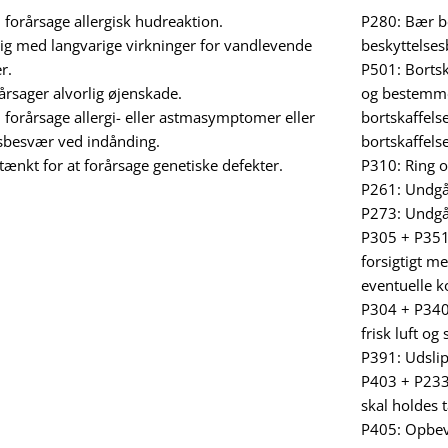
forårsage allergisk hudreaktion.
P280: Bær be
tig med langvarige virkninger for vandlevende
beskyttelsesb
r.
P501: Bortsk
rsager alvorlig øjenskade.
og bestemme
forårsage allergi- eller astmasymptomer eller
bortskaffelse
besvær ved indånding.
bortskaffels
ænkt for at forårsage genetiske defekter.
P310: Ring o
P261: Undgå
P273: Undgå 
P305 + P35
forsigtigt m
eventuelle k
P304 + P340
frisk luft og
P391: Udsli
P403 + P233:
skal holdes 
P405: Opbev