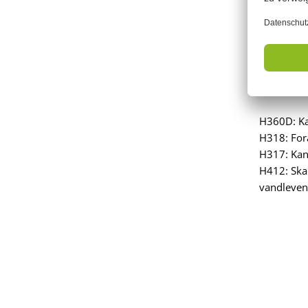
Signalord:
Indeholde
yl)propion
H360D: Ka
H318: Forå
H317: Kan 
H412: Skad
vandleven