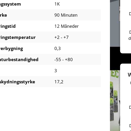
gssystem
1K
D
rke
90 Minuten
ingstid
12 Måneder
ingstemperatur
+2 - +7
d
verbygning
0,3
turbestandighed
-55 - +80
3
W
skydningsstyrke
17,2
D