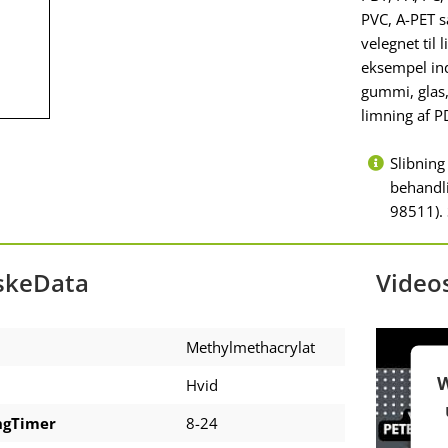
PVC, A-PET s
velegnet til
eksempel ind
gummi, glas,
limning af P
Slibning
behandli
98511).
skeData
Video
Methylmethacrylat
W
Hvid
ngTimer
8-24