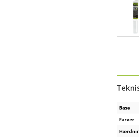
Zubehör Akku-Ausdrückpistole
Zubehör Technische Sprays
Tekni
Base
Farver
Hærdni