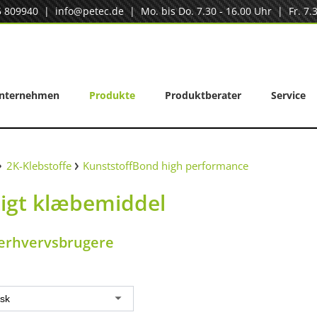
5 809940
|
info@petec.de
| Mo. bis Do. 7.30 - 16.00 Uhr | Fr. 7.3
nternehmen
Produkte
Produktberater
Service
2K-Klebstoffe
KunststoffBond high performance
tigt klæbemiddel
 erhvervsbrugere
sk