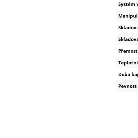
Systém 
Manipul
Skladov
Skladova
Přemost
Teplotní
Doba ka
Pevnost