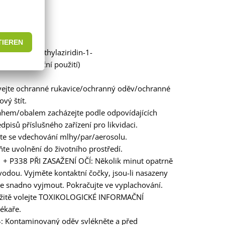
2-[[3-(2-methylaziridin-1-
e pro komerční použití)
vejte ochranné rukavice/ochranný oděv/ochranné
ový štít.
ahem/obalem zacházejte podle odpovídajících
dpisů příslušného zařízení pro likvidaci.
te se vdechování mlhy/par/aerosolu.
te uvolnění do životního prostředí.
 + P338 PŘI ZASAŽENÍ OČÍ: Několik minut opatrně
vodou. Vyjměte kontaktní čočky, jsou-li nasazeny
ze snadno vyjmout. Pokračujte ve vyplachování.
žitě volejte TOXIKOLOGICKÉ INFORMAČNÍ
ékaře.
: Kontaminovaný oděv svlékněte a před