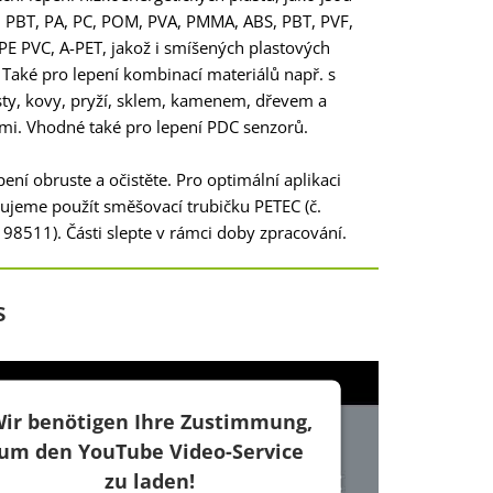
, PBT, PA, PC, POM, PVA, PMMA, ABS, PBT, PVF,
E PVC, A-PET, jakož i smíšených plastových
Také pro lepení kombinací materiálů např. s
ty, kovy, pryží, sklem, kamenem, dřevem a
mi. Vhodné také pro lepení PDC senzorů.
pení obruste a očistěte. Pro optimální aplikaci
ujeme použít směšovací trubičku PETEC (č.
98511). Části slepte v rámci doby zpracování.
s
ir benötigen Ihre Zustimmung,
um den YouTube Video-Service
zu laden!