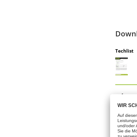
Down
Techlist
Výstra