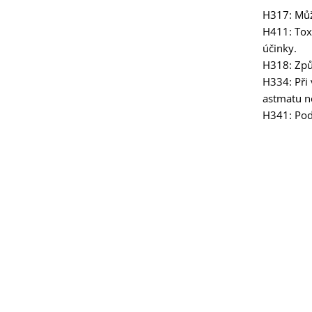
H317: Může
H411: Tox
účinky.
H318: Způ
H334: Při
astmatu n
H341: Pod