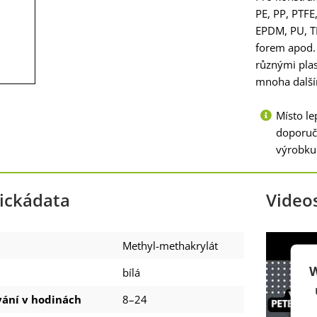
PE, PP, PTFE
EPDM, PU, TP
forem apod. 
různými plas
mnoha další
Místo le
doporuč
výrobku 
ickádata
Video
Methyl-methakrylát
W
bílá
vání v hodinách
8–24