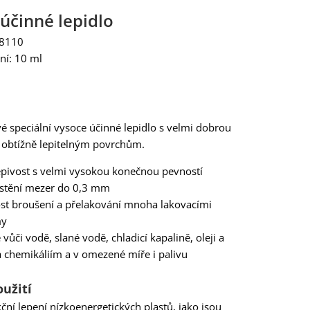
účinné lepidlo
98110
ení: 10 ml
 speciální vysoce účinné lepidlo s velmi dobrou
k obtížně lepitelným povrchům.
lepivost s velmi vysokou konečnou pevností
stění mezer do 0,3 mm
t broušení a přelakování mnoha lakovacími
my
vůči vodě, slané vodě, chladicí kapalině, oleji a
chemikáliím a v omezené míře i palivu
oužití
ční lepení nízkoenergetických plastů, jako jsou