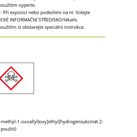
oužitím vyperte.
 Při expozici nebo podezření na ni: Volejte
CKÉ INFORMAČNÍ STŘEDISKO/lékaře.
oužitím si obstarejte speciální instrukce.
-methyl-1-oxoallyl)oxy]ethyl]hydrogensukcinát 2-
použití)