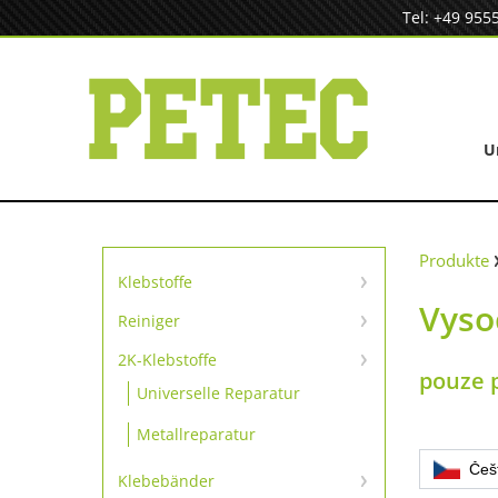
Zum
Tel: +49 955
Inhalt
springen
U
Produkte
Klebstoffe
Vyso
Sofortklebstoffe
Reiniger
Reiniger
SpeedBond Klebesystem
2K-Klebstoffe
pouze 
Universelle Reparatur
Kontaktklebstoffe
Metallreparatur
Češ
Klebebänder