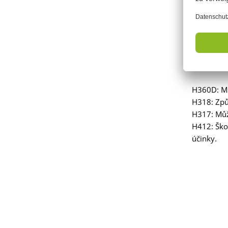
Signální s
Obsahuje:
yl)propion
H360D: Mů
H318: Způ
H317: Může
H412: Ško
účinky.