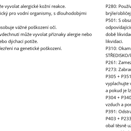
 vyvolat alergické kožní reakce.
P280: Použí
ický pro vodní organismy, s dlouhodobými
brýle/obličej
P501: S obs
sobuje vážné poškození očí.
odpovídající
 vdechnutí může vyvolat příznaky alergie nebo
době likvida
ebo dýchací potíže.
likvidaci.
ezření na genetické poškození.
P310: Okam
STŘEDISKO/l
P261: Zamez
P273: Zabraň
P305 + P351
vyplachujte 
a pokud je l
P304 + P340
vzduch a pon
P391: Odstra
P403 + P233
obal těsně u