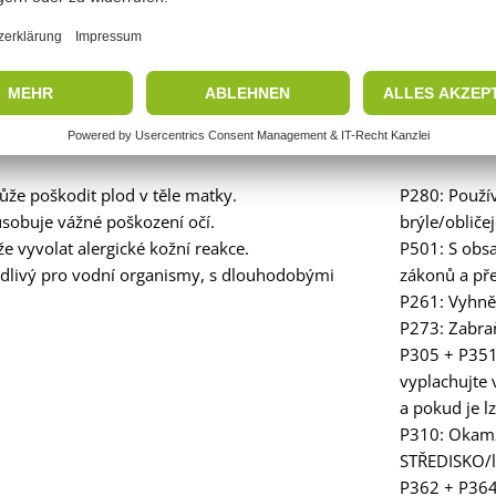
lovo: Nebezpečí
 Hexaethyl-mu[kappa-N-kappa-N'-(1,6-hexandiamin)]dibor 2-Ethyl-
yl]methyl]propan-1,3-diylbis(2-methylaziridin-1-propionát) (Pouz
že poškodit plod v těle matky.
P280: Použí
sobuje vážné poškození očí.
brýle/obličej
 vyvolat alergické kožní reakce.
P501: S obs
dlivý pro vodní organismy, s dlouhodobými
zákonů a pře
P261: Vyhně
P273: Zabraň
P305 + P351
vyplachujte 
a pokud je l
P310: Okam
STŘEDISKO/l
P362 + P364