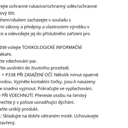
vejte ochranné rukavice/ochranný oděv/ochranné
ový štít.
ahem/obalem zacházejte v souladu s
mi zákony a předpisy a vlastnostmi výrobku v
ce a odevzdejte jej do příslušného zařízení pro
žitě volejte TOXIKOLOGICKÉ INFORMAČNÍ
ékaře.
te vdechování par.
te uvolnění do životního prostředí.
 + P338 PŘI ZASAŽENÍ OČÍ: Několik minut opatrně
vodou. Vyjměte kontaktní čočky, jsou-li nasazeny
ze snadno vyjmout. Pokračujte ve vyplachování.
 PŘI VDECHNUTÍ: Přeneste osobu na čerstvý
echte ji v poloze usnadňující dýchání.
ňte uniklý produkt.
: Skladujte na dobře větraném místě. Uchovávejte
zavřený.