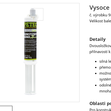
Vysoce 
č. výrobku 
Velikost bal
Detaily
Dvousložkové
přilnavostí 
silná 
přemo
možnos
systé
odolné 
mnoha 
Oblasti p
Pro konstruk