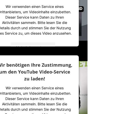
Wir verwenden einen Service eines
rittanbieters, um Videoinhalte einzubetten.
Dieser Service kann Daten zu Ihren
Aktivitäten sammeln. Bitte lesen Sie die
Details durch und stimmen Sie der Nutzung
es Service zu, um dieses Video anzusehen.
Mehr Informationen
Akzeptieren
ir benötigen Ihre Zustimmung,
powered by
Usercentrics Consent
um den YouTube Video-Service
Management Platform
&
IT-Recht Kanzlei
zu laden!
Wir verwenden einen Service eines
rittanbieters, um Videoinhalte einzubetten.
Dieser Service kann Daten zu Ihren
Aktivitäten sammeln. Bitte lesen Sie die
Details durch und stimmen Sie der Nutzung