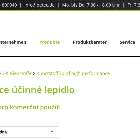
5 809940
|
info@petec.de
| Mo. bis Do. 7.30 - 16.00 Uhr | Fr. 7.3
nternehmen
Produkte
Produktberater
Service
2K-Klebstoffe
KunststoffBond high performance
ce účinné lepidlo
pro komerční použití
tina