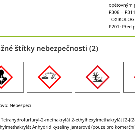
opětovným p
P308 + P311:
TOXIKOLOGI
P201: Před p
žné štítky nebezpečnosti (2)
lovo: Nebezpečí
 Tetrahydrofurfuryl-2-methakrylát 2-ethylhexylmethakrylát [2-[(2
hylmethakrylát Anhydrid kyseliny jantarové (pouze pro komerční 