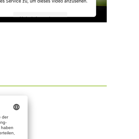
es Service zu, um dieses Video anzusehen.
Mehr Informationen
Akzeptieren
powered by
Usercentrics Consent
Management Platform
&
IT-Recht Kanzlei