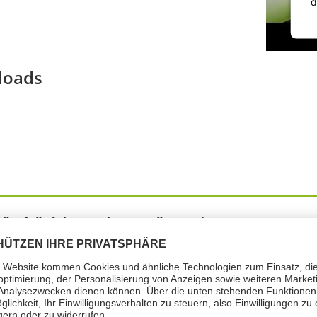
d
loads
žné štítky nebezpečnosti (1)