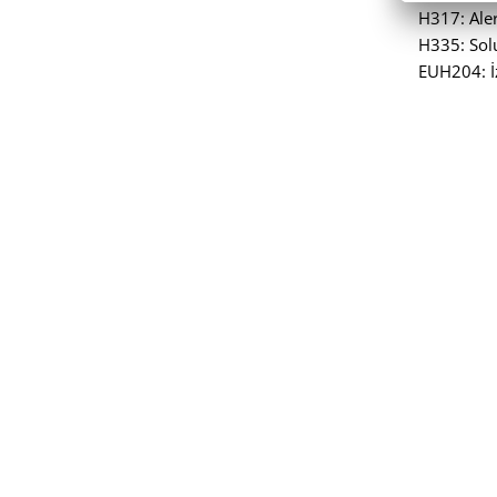
H317: Alerj
H335: Sol
EUH204: İz