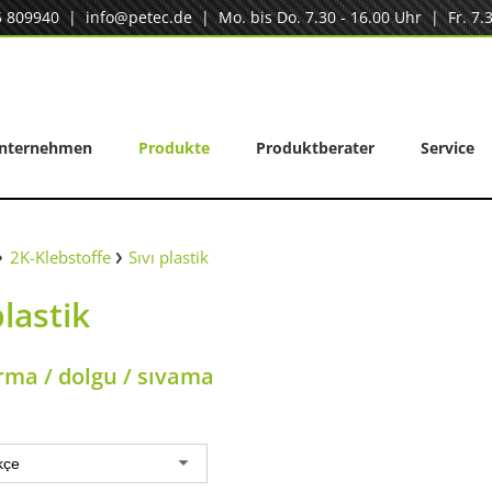
5 809940
|
info@petec.de
| Mo. bis Do. 7.30 - 16.00 Uhr | Fr. 7.3
nternehmen
Produkte
Produktberater
Service
2K-Klebstoffe
Sıvı plastik
plastik
rma / dolgu / sıvama
kçe