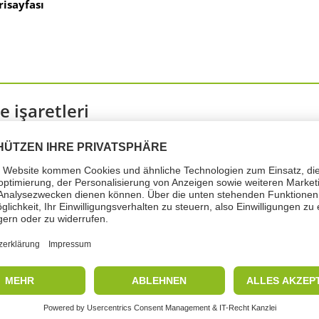
isayfası
e işaretleri
imesi: Dikkat
tilen difenil diizosiyanat 4,4'-Metilen difenil diizosiyanat
nması halinde sağlığa zararlıdır.
P101: Tıbbi t