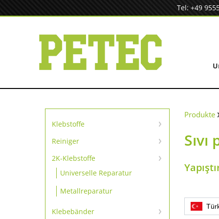
Zum
Tel: +49 955
Inhalt
springen
U
Produkte
Klebstoffe
Sıvı 
Sofortklebstoffe
Reiniger
Reiniger
SpeedBond Klebesystem
2K-Klebstoffe
Yapıştı
Universelle Reparatur
Kontaktklebstoffe
Metallreparatur
Tür
Klebebänder