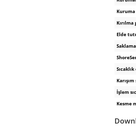
Kuruma 
Kırılma 
Elde tut
Saklama
ShoreSer
Sıcaklık
Karışım 
İşlem sıc
Kesme 
Down