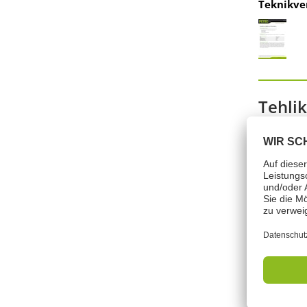
Teknikver
Tehlik
Sinyal kel
İçeriği: Me
H332: Solu