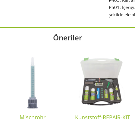
P405: Kilit 
P501: İçeriğ
şekilde ele al
Öneriler
Mischrohr
Kunststoff-REPAIR-KIT