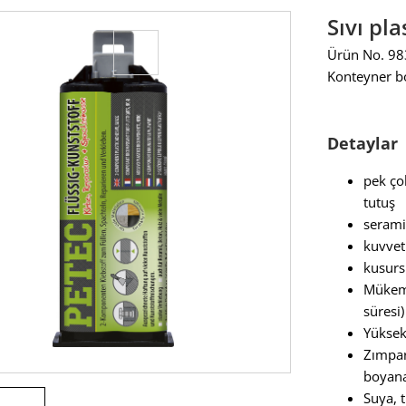
Sıvı pla
Ürün No. 9
Konteyner b
Detaylar
pek çok
tutuş
serami
kuvvet
kusurs
Mükemm
süresi)
Yüksek 
Zımpara
boyana
Suya, 