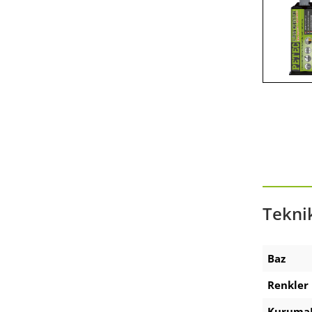
Zubehör Akku-Ausdrückpistole
Zubehör Technische Sprays
Teknik
Baz
Renkler
Kuruma