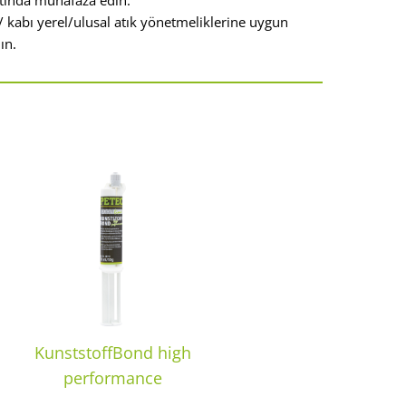
altında muhafaza edin.
i/ kabı yerel/ulusal atık yönetmeliklerine uygun
ın.
KunststoffBond high
performance