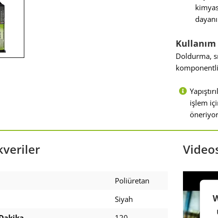
kimyas
dayanı
Kullanım 
Doldurma, sı
komponentli 
Yapıştır
işlem iç
öneriyor
veriler
Video
Poliüretan
W
Siyah
Dakika
120