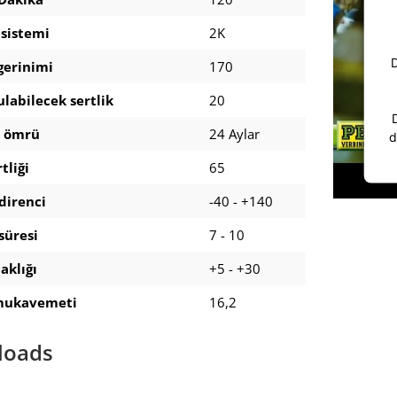
sistemi
2K
D
gerinimi
170
ulabilecek sertlik
20
 ömrü
24 Aylar
d
tliği
65
 direnci
-40 - +140
süresi
7 - 10
aklığı
+5 - +30
mukavemeti
16,2
loads