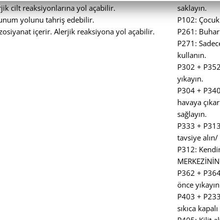
ik cilt reaksiyonlarına yol açabilir.
saklayın.
unum yolunu tahriş edebilir.
P102: Çocuk
osiyanat içerir. Alerjik reaksiyona yol açabilir.
P261: Buharı
P271: Sadece
kullanın.
P302 + P352
yıkayın.
P304 + P340
havaya çıkar
sağlayın.
P333 + P313:
tavsiye alın/
P312: Kendi
MERKEZİNİN 
P362 + P364:
önce yıkayın
P403 + P233:
sıkıca kapalı