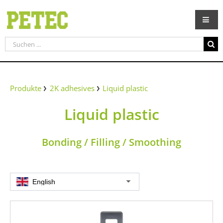
Zum
Inhalt
springen
Suche
nach:
Produkte
2K adhesives
Liquid plastic
Liquid plastic
Bonding / Filling / Smoothing
English