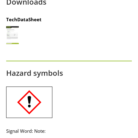
Downloads
Akzeptieren
TechDataSheet
powered by
Usercentrics Consent
Management Platform
&
IT-Recht Kanzlei
Hazard symbols
Signal Word: Note: