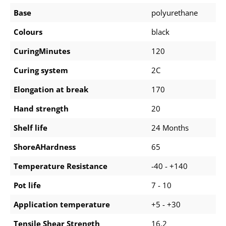
Base
polyurethane
Colours
black
CuringMinutes
120
Curing system
2C
Elongation at break
170
Hand strength
20
Shelf life
24 Months
ShoreAHardness
65
Temperature Resistance
-40 - +140
Pot life
7 - 10
Application temperature
+5 - +30
Tensile Shear Strength
16.2