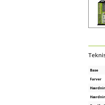
Zubehör Akku-Ausdrückpistole
Zubehör Technische Sprays
Tekni
Base
Farver
Hærdnin
Hærdnin