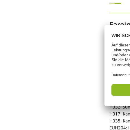
Farei
Signalord:
Indeholde
H332: Sun
H317: Kan 
H335: Kan 
EUH204: In