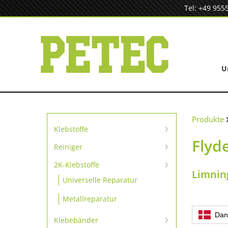
Zum
Tel: +49 955
Inhalt
springen
U
Produkte
Klebstoffe
Flyd
Sofortklebstoffe
Reiniger
Reiniger
SpeedBond Klebesystem
2K-Klebstoffe
Limnin
Universelle Reparatur
Kontaktklebstoffe
Metallreparatur
Dan
Klebebänder