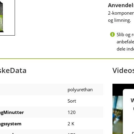
Anvendel
2-komponent-
og limning.
Slib og 
anbefale
dele ind
skeData
Video
polyurethan
W
Sort
gMinutter
120
gssystem
2 K
D