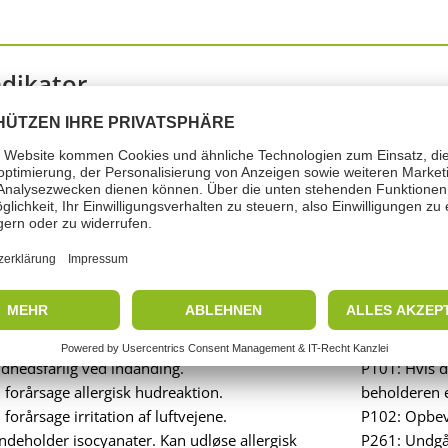
ndikator
 Advarsel
r: Methylendiphenyldiisocyanat 4,4'-methylendiphenyldiisocyana
dhedsfarlig ved indånding.
P101: Hvis d
forårsage allergisk hudreaktion.
beholderen el
forårsage irritation af luftvejene.
P102: Opbev
deholder isocyanater. Kan udløse allergisk
P261: Undgå