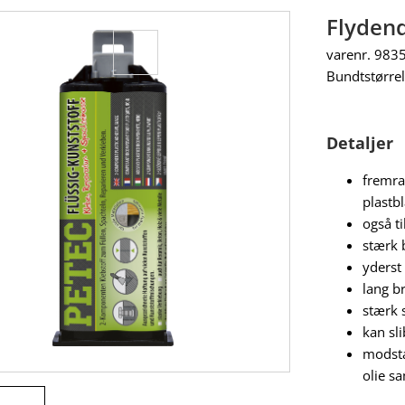
Flydend
varenr. 983
Bundtstørrel
Detaljer
fremra
plastb
også t
stærk 
yderst
lang br
stærk 
kan sl
modsta
olie s