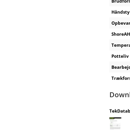
Brudfor
Håndsty
Opbevar
ShoreAH
Tempera
Potteliv
Bearbej
Trækfor
Down
TekDatab