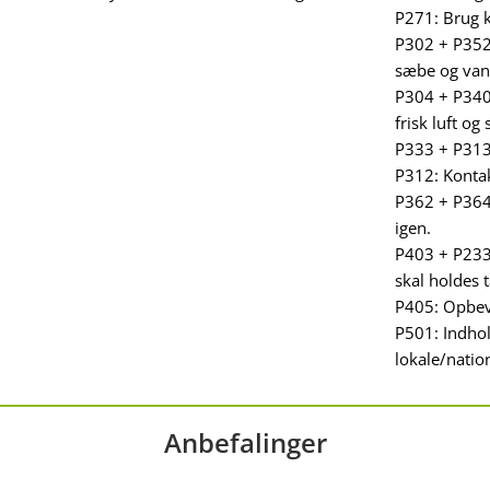
P271: Brug k
P302 + P352
sæbe og van
P304 + P340
frisk luft og
P333 + P313:
P312: Kontak
P362 + P364:
igen.
P403 + P233:
skal holdes 
P405: Opbev
P501: Indhol
lokale/natio
Anbefalinger