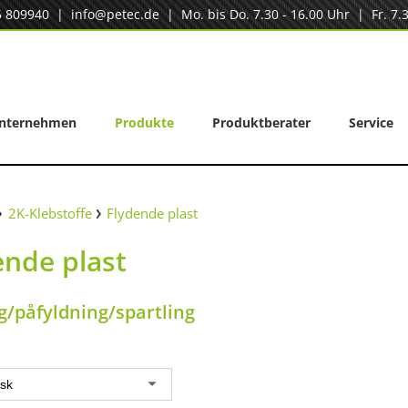
5 809940
|
info@petec.de
| Mo. bis Do. 7.30 - 16.00 Uhr | Fr. 7.3
nternehmen
Produkte
Produktberater
Service
2K-Klebstoffe
Flydende plast
ende plast
g/påfyldning/spartling
sk