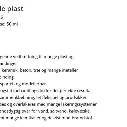
e plast
55
se: 50 ml
gende vedhæftning til mange plast og
landinger
il keramik, beton, træ og mange metaller
binding
 spartel- og modellerbar
ugstid (behandlingstid) for det perfekte resultat
sammenklæbning, let fleksibel og brudsikker
ibes og overlakeres med mange lakeringssystemer
ndsdygtig over for vand, saltvand, kølevæske,
amt mange kemikalier og delvist mod brændstof