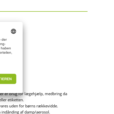
t
er er brug for lægehjælp, medbring da
ler etiketten.
ares uden for børns rækkevidde.
 indånding af damp/aerosol.