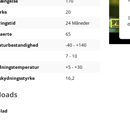
længelse
170
rke
20
ingstid
24 Måneder
d
aerte
65
turbestandighed
-40 - +140
7 - 10
dningstemperatur
+5 - +30
skydningsstyrke
16,2
loads
lad