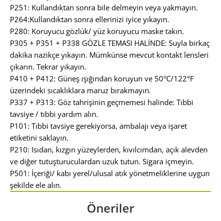
P251: Kullandıktan sonra bile delmeyin veya yakmayın.
P264:Kullandıktan sonra ellerinizi iyice yıkayın.
P280: Koruyucu gözlük/ yüz koruyucu maske takın.
P305 + P351 + P338 GÖZLE TEMASI HALİNDE: Suyla birkaç
dakika nazikçe yıkayın. Mümkünse mevcut kontakt lensleri
çıkarın. Tekrar yıkayın.
P410 + P412: Güneş ışığından koruyun ve 50°C/122°F
üzerindeki sıcaklıklara maruz bırakmayın.
P337 + P313: Göz tahrişinin geçmemesi halinde: Tıbbi
tavsiye / tıbbi yardım alın.
P101: Tıbbi tavsiye gerekiyorsa, ambalajı veya işaret
etiketini saklayın.
P210: Isıdan, kızgın yüzeylerden, kıvılcımdan, açık alevden
ve diğer tutuşturuculardan uzuk tutun. Sigara içmeyin.
P501: İçeriği/ kabı yerel/ulusal atık yönetmeliklerine uygun
şekilde ele alın.
Öneriler