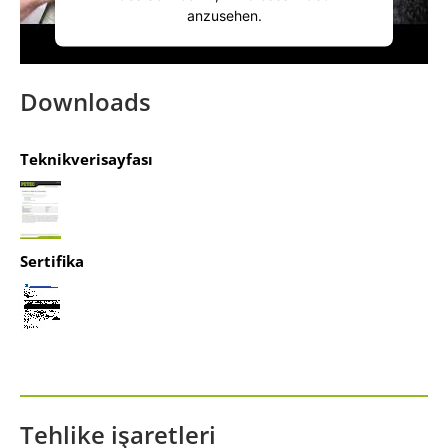
anzusehen.
Mehr Informationen
Downloads
Akzeptieren
Teknikverisayfası
powered by
Usercentrics Consent
Management Platform
&
IT-Recht Kanzlei
Sertifika
Tehlike işaretleri