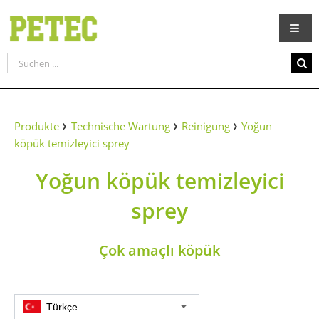
Zum
Inhalt
springen
Suche
nach:
Produkte
Technische Wartung
Reinigung
Yoğun
köpük temizleyici sprey
Yoğun köpük temizleyici
sprey
Çok amaçlı köpük
Türkçe