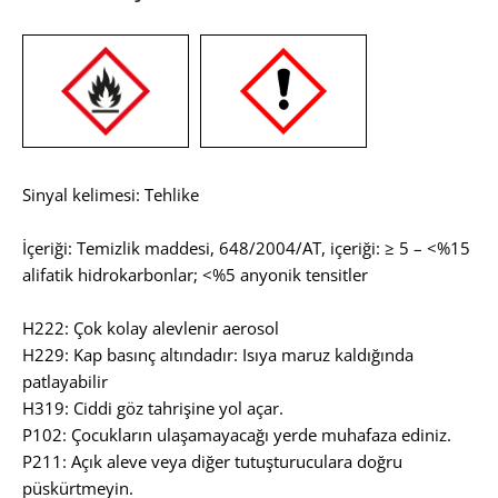
Sinyal kelimesi: Tehlike
İçeriği: Temizlik maddesi, 648/2004/AT, içeriği: ≥ 5 – <%15
alifatik hidrokarbonlar; <%5 anyonik tensitler
H222: Çok kolay alevlenir aerosol
H229: Kap basınç altındadır: Isıya maruz kaldığında
patlayabilir
H319: Ciddi göz tahrişine yol açar.
P102: Çocukların ulaşamayacağı yerde muhafaza ediniz.
P211: Açık aleve veya diğer tutuşturuculara doğru
püskürtmeyin.