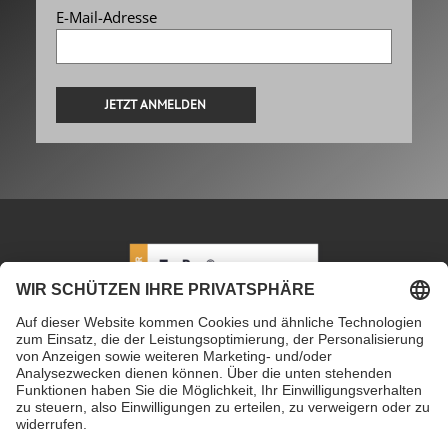
E-Mail-Adresse
Alternative:
PETEC Verbindungstechnik GmbH
|
Wüstenbuch 26
|
96132 Schlüsselfeld | Deutschland
|
+49 9555 80994
0
|
info@petec.de