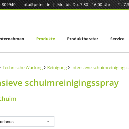
5 809940
|
info@petec.de
| Mo. bis Do. 7.30 - 16.00 Uhr | Fr. 7.3
nternehmen
Produkte
Produktberater
Service
Technische Wartung
Reinigung
Intensieve schuimreinigings
nsieve schuimreinigingsspray
schuim
erlands