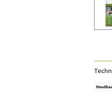
Präsentationen am POS
Zubehör Akku-Ausdrückpistole
Zubehör Technische Sprays
Techn
Houdbaa