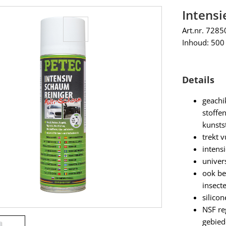
Intensi
Art.nr. 7285
Inhoud: 500
Details
geachik
stoffen
kunsts
trekt v
intensi
univer
ook bek
insecte
silicon
NSF re
gebied