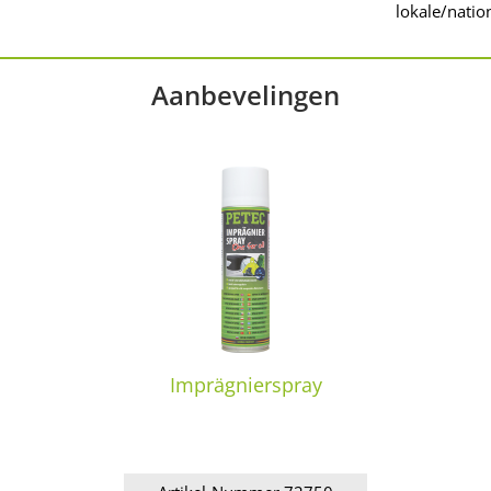
lokale/natio
Aanbevelingen
Imprägnierspray