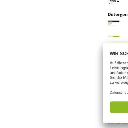
Detergen
Gevaa
Signaalwo
Bevat: Rei