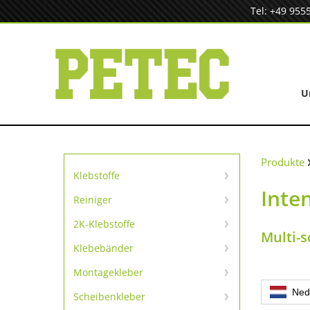
Zum
Tel: +49 955
Inhalt
springen
U
Produkte
Klebstoffe
Inte
Sofortklebstoffe
Reiniger
Reiniger
SpeedBond Klebesystem
2K-Klebstoffe
Multi-
Universelle Reparatur
Kontaktklebstoffe
Klebebänder
TapeLine Klebebänder
Metallreparatur
Montagekleber
Kleben & Dichten
Ned
Scheibenkleber