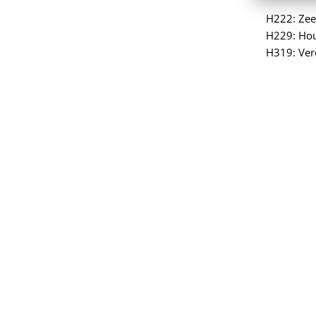
H222: Zee
H229: Hou
H319: Vero