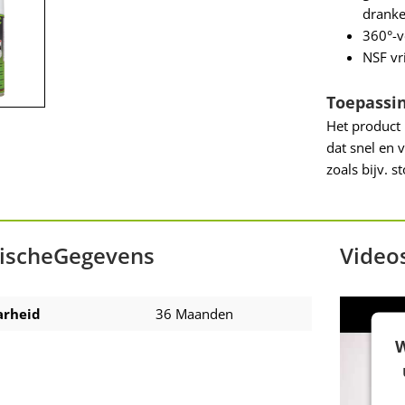
dranke
360°-v
NSF vr
Toepassi
Het product i
dat snel en 
zoals bijv. s
ischeGegevens
Video
rheid
36 Maanden
W