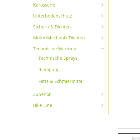
Scheibenkleber-primerlos
Karosserie
Karosserie Klebe- und
Scheibenkleber-Set
Unterbodenschutz
Dichtmassen
Unterbodenschutz &
Scheibenkleber
Sichern & Dichten
Karosserie-Reparatur
Konservierung
Schrauben sichern
Motor/Mechanik Dichten
Scheibenkleber Zubehör
Karosseriedichtschnur & -
bänder
Motordichtmassen
Sichern
Technische Wartung
Dämmmatte & -platte
Technische Sprays
Additive
Dichten
Reinigung
Gewindedichtungen
Fette & Schmiermittel
Zubehör
Zubehör
Bike-Line
Bike-Line
Ausdrückpistolen
Zubehör 1K-Produkte
Zubehör 2K-Produkte