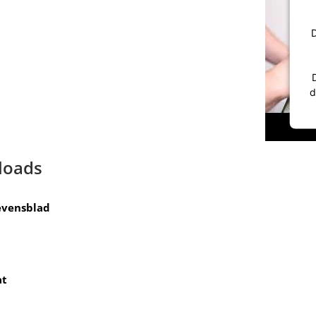
D
d
loads
evensblad
at