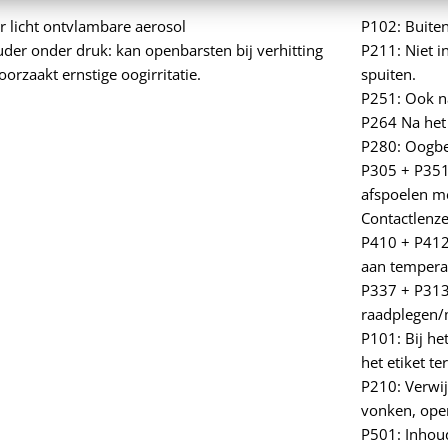
r licht ontvlambare aerosol
P102: Buiten
der onder druk: kan openbarsten bij verhitting
P211: Niet i
orzaakt ernstige oogirritatie.
spuiten.
P251: Ook n
P264 Na het
P280: Oogbe
P305 + P351
afspoelen m
Contactlenze
P410 + P412:
aan tempera
P337 + P313:
raadplegen/m
P101: Bij he
het etiket t
P210: Verwi
vonken, ope
P501: Inhou