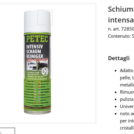
Schiuma
intensa
n. art. 7285
Contenuto: 
Dettagli
Adatto 
pelle, 
metallo
Rimuov
pulizi
Univers
noto a
per int
cristall