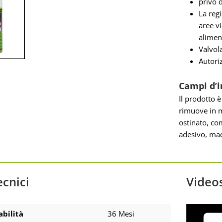
privo d
La regi
aree vi
alimen
Valvola
Autori
Campi d’
Il prodotto 
rimuove in m
ostinato, com
adesivo, mac
ecnici
Video
bilità
36 Mesi