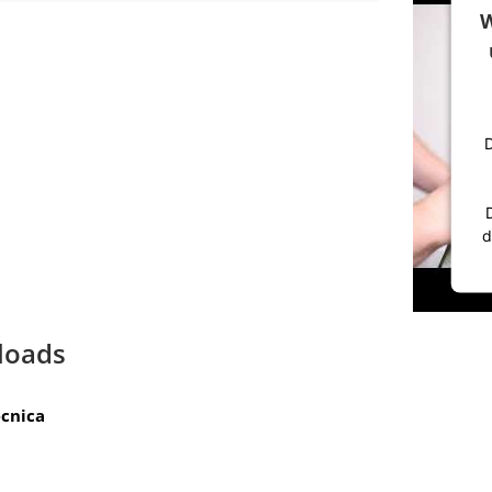
W
D
d
loads
cnica