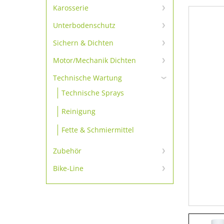
Scheibenkleber-primerlos
Karosserie
Karosserie Klebe- und
Scheibenkleber-Set
Unterbodenschutz
Dichtmassen
Unterbodenschutz &
Scheibenkleber
Sichern & Dichten
Karosserie-Reparatur
Konservierung
Schrauben sichern
Motor/Mechanik Dichten
Scheibenkleber Zubehör
Karosseriedichtschnur & -
bänder
Motordichtmassen
Sichern
Technische Wartung
Dämmmatte & -platte
Technische Sprays
Additive
Dichten
Reinigung
Gewindedichtungen
Fette & Schmiermittel
Zubehör
Zubehör
Bike-Line
Bike-Line
Ausdrückpistolen
Zubehör 1K-Produkte
Zubehör 2K-Produkte