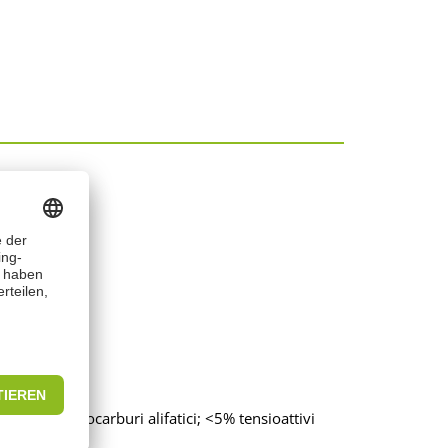
– <15% idrocarburi alifatici; <5% tensioattivi