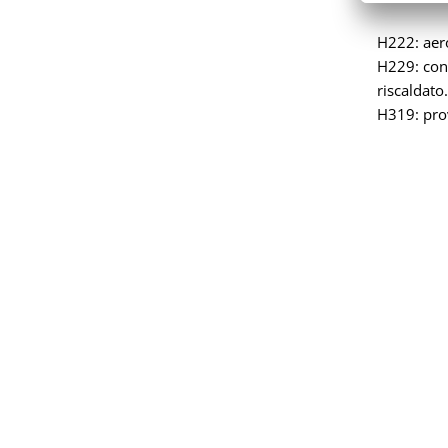
H222: aer
H229: cont
riscaldato
H319: prov