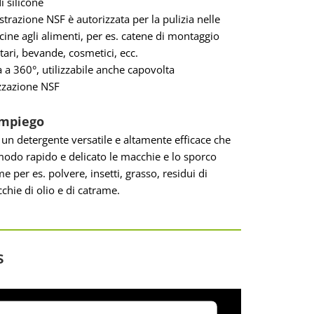
i silicone
strazione NSF è autorizzata per la pulizia nelle
cine agli alimenti, per es. catene di montaggio
tari, bevande, cosmetici, ecc.
 a 360°, utilizzabile anche capovolta
zzazione NSF
impiego
è un detergente versatile e altamente efficace che
odo rapido e delicato le macchie e lo sporco
e per es. polvere, insetti, grasso, residui di
chie di olio e di catrame.
s