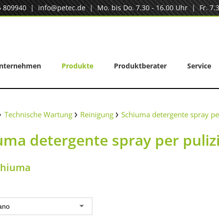
5 809940
|
info@petec.de
| Mo. bis Do. 7.30 - 16.00 Uhr | Fr. 7.3
nternehmen
Produkte
Produktberater
Service
Technische Wartung
Reinigung
Schiuma detergente spray per
uma detergente spray per puliz
chiuma
iano