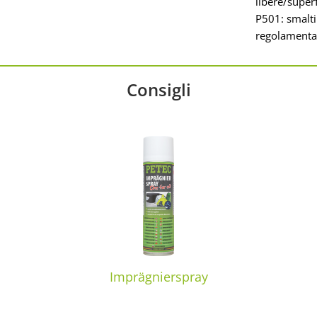
libere/super
P501: smalti
regolamentaz
Consigli
Imprägnierspray