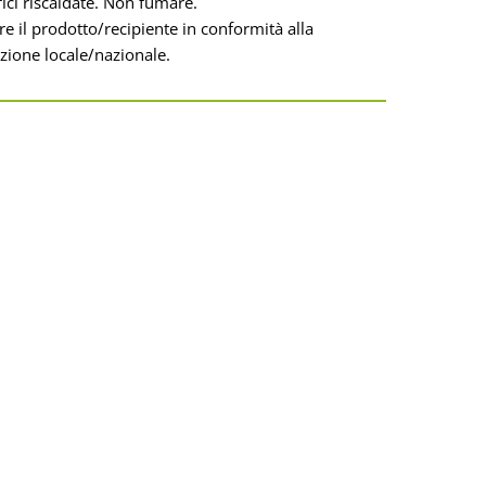
fici riscaldate. Non fumare.
re il prodotto/recipiente in conformità alla
ione locale/nazionale.