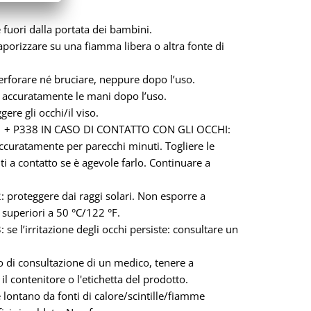
 fuori dalla portata dei bambini.
porizzare su una fiamma libera o altra fonte di
rforare né bruciare, neppure dopo l’uso.
 accuratamente le mani dopo l’uso.
ere gli occhi/il viso.
 + P338 IN CASO DI CONTATTO CON GLI OCCHI:
ccuratamente per parecchi minuti. Togliere le
ti a contatto se è agevole farlo. Continuare a
 proteggere dai raggi solari. Non esporre a
superiori a 50 °C/122 °F.
se l’irritazione degli occhi persiste: consultare un
o di consultazione di un medico, tenere a
il contenitore o l'etichetta del prodotto.
 lontano da fonti di calore/scintille/fiamme