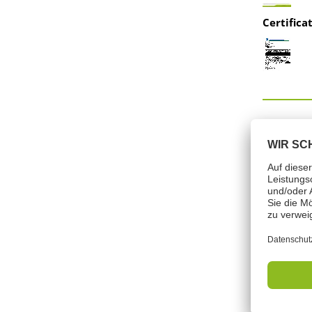
Certifica
Simbol
Parola chi
Composizio
anionici