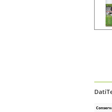
Präsentationen am POS
Zubehör Akku-Ausdrückpistole
Zubehör Technische Sprays
DatiT
Conserva