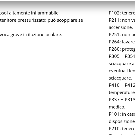
osol altamente infiammabile.
P102: tenere
enitore pressurizzato: può scoppiare se
P211: non va
.
accensione.
oca grave irritazione oculare.
P251: non pe
P264: lavare
P280: protegg
P305 + P351
sciacquare a
eventuali len
sciacquare.
P410 + P412:
temperature 
P337 + P313: 
medico.
P101: in cas
disposizione 
P210: tenere