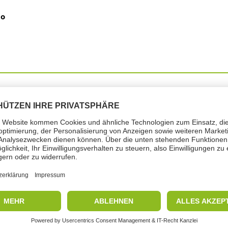
to
o di pericolo
ave: Pericolo
ne: Detergenti, regolamento (CE) n. 648/2004, composizione: ≥ 5 