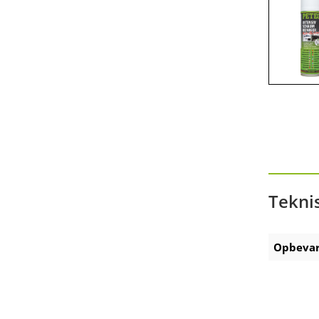
Präsentationen am POS
Zubehör Akku-Ausdrückpistole
Zubehör Technische Sprays
Tekni
Opbevar