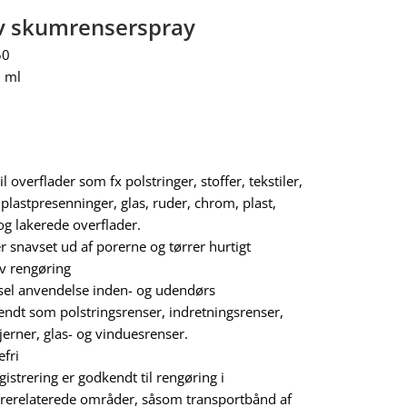
iv skumrenserspray
50
0 ml
il overflader som fx polstringer, stoffer, tekstiler,
 plastpresenninger, glas, ruder, chrom, plast,
og lakerede overflader.
r snavset ud af porerne og tørrer hurtigt
iv rengøring
sel anvendelse inden- og udendørs
endt som polstringsrenser, indretningsrenser,
jerner, glas- og vinduesrenser.
efri
istrering er godkendt til rengøring i
rerelaterede områder, såsom transportbånd af