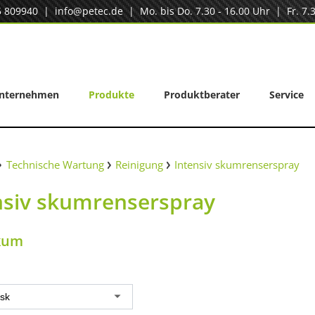
5 809940
|
info@petec.de
| Mo. bis Do. 7.30 - 16.00 Uhr | Fr. 7.3
nternehmen
Produkte
Produktberater
Service
Technische Wartung
Reinigung
Intensiv skumrenserspray
nsiv skumrenserspray
kum
sk