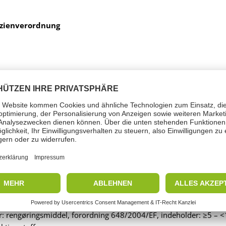
zienverordnung
ndikator
 Fare
: rengøringsmiddel, forordning 648/2004/EF, indeholder: ≥5 – <1