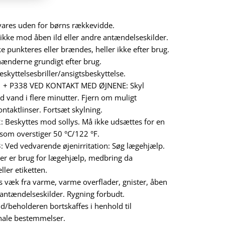
ares uden for børns rækkevidde.
ikke mod åben ild eller andre antændelseskilder.
e punkteres eller brændes, heller ikke efter brug.
ænderne grundigt efter brug.
skyttelsesbriller/ansigtsbeskyttelse.
1 + P338 VED KONTAKT MED ØJNENE: Skyl
ed vand i flere minutter. Fjern om muligt
ontaktlinser. Fortsæt skylning.
 Beskyttes mod sollys. Må ikke udsættes for en
som overstiger 50 °C/122 °F.
 Ved vedvarende øjenirritation: Søg lægehjælp.
er er brug for lægehjælp, medbring da
ler etiketten.
 væk fra varme, varme overflader, gnister, åben
 antændelseskilder. Rygning forbudt.
d/beholderen bortskaffes i henhold til
nale bestemmelser.