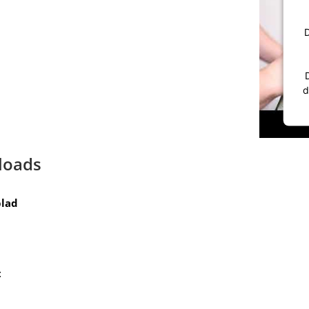
D
d
loads
lad
t