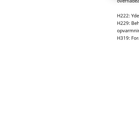
overfladea
H222: Yder
H229: Beh
opvarmni
H319: Forå