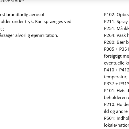
ktive stoffer
st brandfarlig aerosol
P102: Opbev
older under tryk. Kan sprænges ved
P211: Spray 
ng
P251: Må ikk
rsager alvorlig øjenirritation.
P264: Vask h
P280: Bær be
P305 + P35
forsigtigt m
eventuelle k
P410 + P412:
temperatur, 
P337 + P313:
P101: Hvis d
beholderen el
P210: Holdes
ild og andre
P501: Indhol
lokale/natio