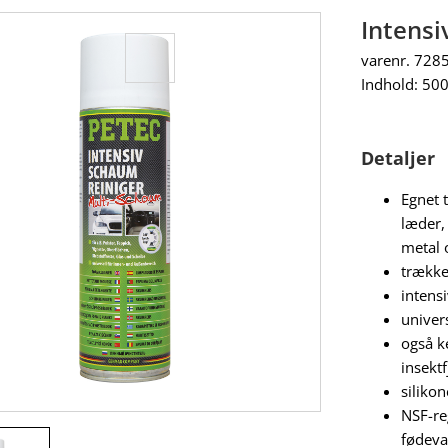
Intens
varenr. 728
Indhold: 50
Detaljer
Egnet t
læder,
metal 
trække
intens
univer
også k
insektf
silikon
NSF-reg
fødeva