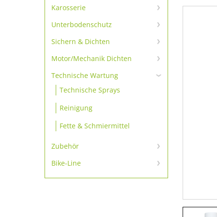
Scheibenkleber-primerlos
Karosserie
Karosserie Klebe- und
Scheibenkleber-Set
Unterbodenschutz
Dichtmassen
Unterbodenschutz &
Scheibenkleber
Sichern & Dichten
Karosserie-Reparatur
Konservierung
Schrauben sichern
Motor/Mechanik Dichten
Scheibenkleber Zubehör
Karosseriedichtschnur & -
bänder
Motordichtmassen
Sichern
Technische Wartung
Dämmmatte & -platte
Technische Sprays
Additive
Dichten
Reinigung
Gewindedichtungen
Fette & Schmiermittel
Zubehör
Zubehör
Bike-Line
Bike-Line
Ausdrückpistolen
Zubehör 1K-Produkte
Zubehör 2K-Produkte