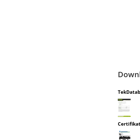
Down
TekDatab
Certifika