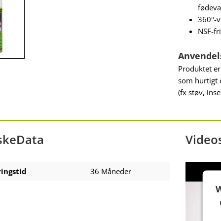
fødeva
360°-v
NSF-fri
Anvendel
Produktet er 
som hurtigt 
(fx støv, inse
skeData
Video
ingstid
36 Måneder
W