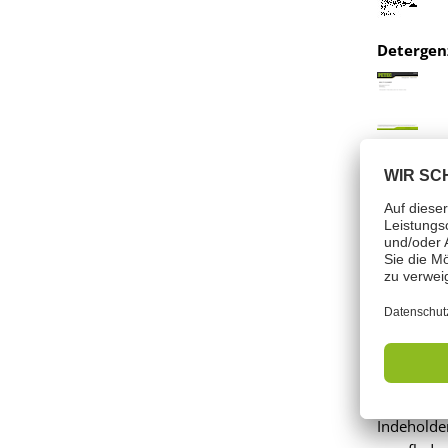
Detergen
Farei
Signalord:
Indeholder