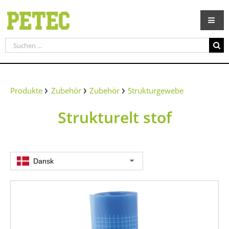
Zum
Inhalt
springen
Suche
nach:
Produkte
Zubehör
Zubehör
Strukturgewebe
Strukturelt stof
Dansk