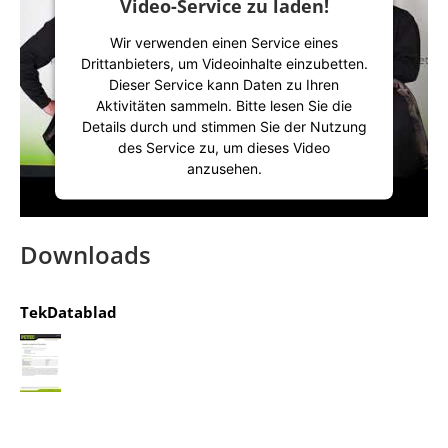
Video-Service zu laden!
Management Platform
&
IT-Recht Kanzlei
Wir verwenden einen Service eines
Drittanbieters, um Videoinhalte einzubetten.
Dieser Service kann Daten zu Ihren
Aktivitäten sammeln. Bitte lesen Sie die
Details durch und stimmen Sie der Nutzung
des Service zu, um dieses Video
anzusehen.
Mehr Informationen
Downloads
Akzeptieren
TekDatablad
powered by
Usercentrics Consent
Management Platform
&
IT-Recht Kanzlei