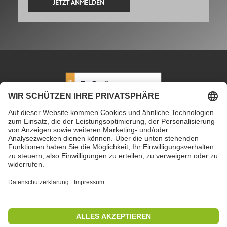
Alternative:
PETEC Verbindungstechnik GmbH
|
Wüstenbuch 26
|
96132 Schlüsselfeld | Deutschland
|
+49 9555 80994
0
|
info@petec.de
Mo. bis Do. 7.30 – 16.00 Uhr
|
Fr. 7.30 – 13.00 Uhr