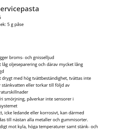
ervicepasta
5
lek: 5 g påse
gger broms- och gnisselljud
 låg oljeseparering och därav mycket lång
ngd
 drygt med hög tvättbeständighet, tvättas inte
 stänkvatten eller torkar till följd av
aturskillnader
ri smörjning, påverkar inte sensorer i
systemet
tt, icke ledande eller korrosivt, kan därmed
as till nästan alla metaller och gummisorter.
digt mot kyla, höga temperaturer samt stänk- och