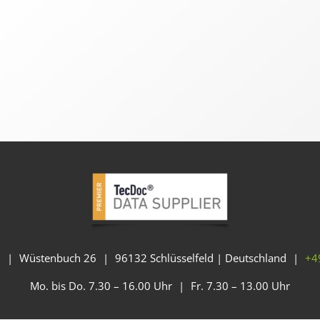
H
|
Wüstenbuch 26
|
96132 Schlüsselfeld | Deutschland
|
+4
Mo. bis Do. 7.30 – 16.00 Uhr
|
Fr. 7.30 – 13.00 Uhr