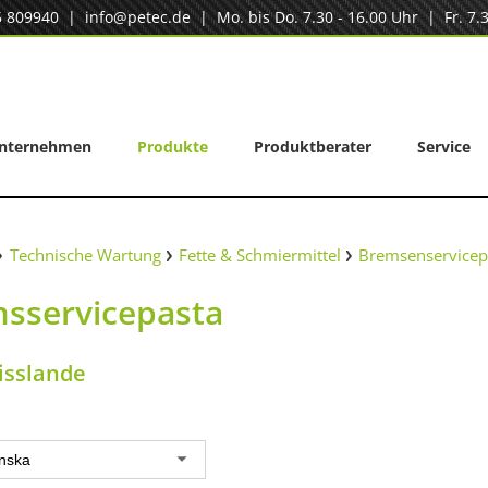
5 809940
|
info@petec.de
| Mo. bis Do. 7.30 - 16.00 Uhr | Fr. 7.3
nternehmen
Produkte
Produktberater
Service
Technische Wartung
Fette & Schmiermittel
Bremsenservicep
sservicepasta
isslande
nska