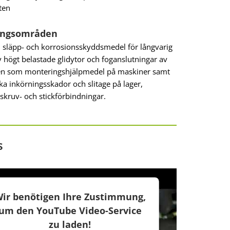
ten
ingsområden
-, släpp- och korrosionsskyddsmedel för långvarig
 högt belastade glidytor och foganslutningar av
Även som monteringshjälpmedel på maskiner samt
ika inkörningsskador och slitage på lager,
 skruv- och stickförbindningar.
s
ir benötigen Ihre Zustimmung,
um den YouTube Video-Service
zu laden!