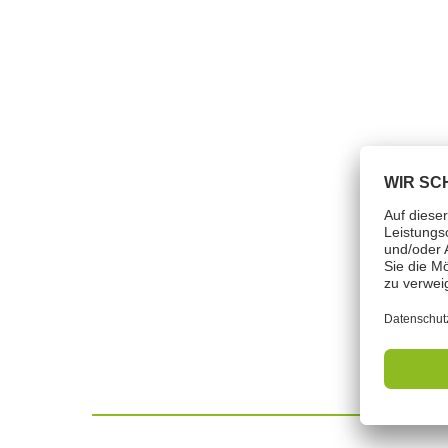
Down
TekDatab