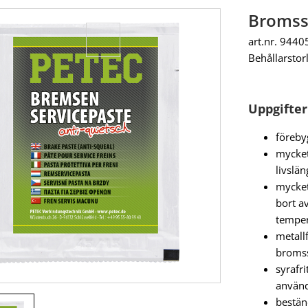
Bromss
art.nr. 9440
Behållarstor
Uppgifter
föreby
mycket
livslä
mycket
bort av
temper
metallf
broms
syrafri
använd
bestän