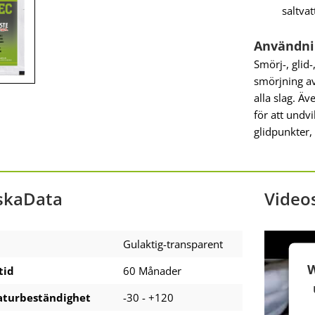
saltvat
Användn
Smörj-, glid
smörjning av
alla slag. 
för att undv
glidpunkter,
skaData
Video
Gulaktig-transparent
W
tid
60 Månader
turbeständighet
-30 - +120