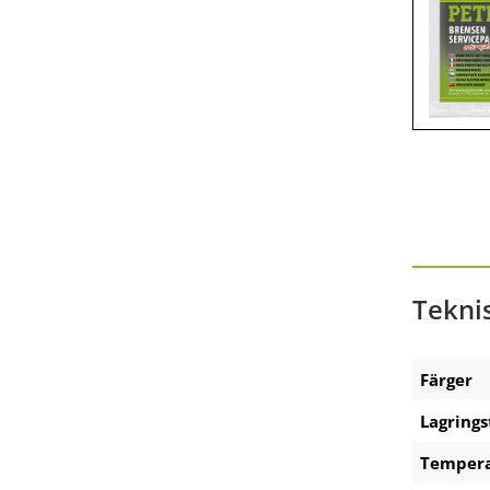
Präsentationen am POS
Zubehör Akku-Ausdrückpistole
Zubehör Technische Sprays
Tekni
Färger
Lagrings
Tempera