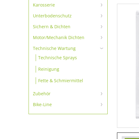
Scheibenkleber-primerlos
Karosserie
Karosserie Klebe- und
Scheibenkleber-Set
Unterbodenschutz
Dichtmassen
Unterbodenschutz &
Scheibenkleber
Sichern & Dichten
Karosserie-Reparatur
Konservierung
Schrauben sichern
Motor/Mechanik Dichten
Scheibenkleber Zubehör
Karosseriedichtschnur & -
bänder
Motordichtmassen
Sichern
Technische Wartung
Dämmmatte & -platte
Technische Sprays
Additive
Dichten
Reinigung
Gewindedichtungen
Fette & Schmiermittel
Zubehör
Zubehör
Bike-Line
Bike-Line
Ausdrückpistolen
Zubehör 1K-Produkte
Zubehör 2K-Produkte