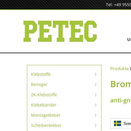
Zum
Tel: +49 955
Inhalt
springen
U
Produkte
Klebstoffe
Brom
Sofortklebstoffe
Reiniger
Reiniger
SpeedBond Klebesystem
2K-Klebstoffe
anti-gn
Universelle Reparatur
Kontaktklebstoffe
Klebebänder
TapeLine Klebebänder
Metallreparatur
Montagekleber
Kleben & Dichten
Sve
Scheibenkleber