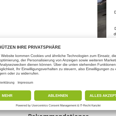
D
d
loads
lad