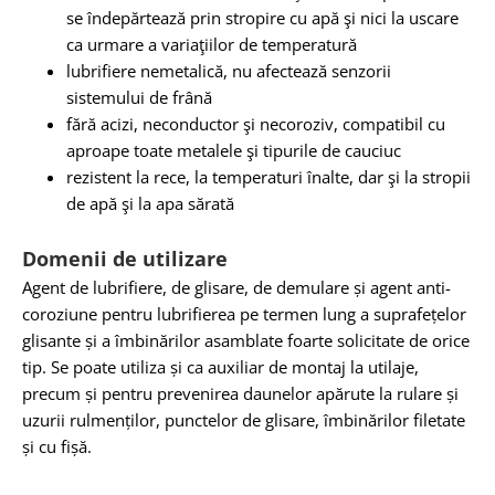
se îndepărtează prin stropire cu apă şi nici la uscare
ca urmare a variaţiilor de temperatură
lubrifiere nemetalică, nu afectează senzorii
sistemului de frână
fără acizi, neconductor şi necoroziv, compatibil cu
aproape toate metalele şi tipurile de cauciuc
rezistent la rece, la temperaturi înalte, dar şi la stropii
de apă şi la apa sărată
Domenii de utilizare
Agent de lubrifiere, de glisare, de demulare și agent anti-
coroziune pentru lubrifierea pe termen lung a suprafețelor
glisante și a îmbinărilor asamblate foarte solicitate de orice
tip. Se poate utiliza și ca auxiliar de montaj la utilaje,
precum și pentru prevenirea daunelor apărute la rulare și
uzurii rulmenților, punctelor de glisare, îmbinărilor filetate
și cu fișă.