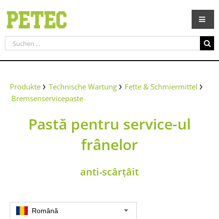
Zum
Inhalt
springen
Suche
nach:
Produkte
Technische Wartung
Fette & Schmiermittel
Bremsenservicepaste
Pastă pentru service-ul
frânelor
anti-scârțâit
Română