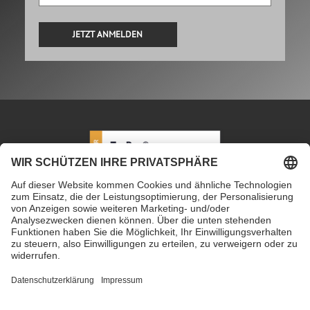
Alternative:
PETEC Verbindungstechnik GmbH
|
Wüstenbuch 26
|
96132 Schlüsselfeld | Deutschland
|
+49 9555 80994
0
|
info@petec.de
Mo. bis Do. 7.30 – 16.00 Uhr
|
Fr. 7.30 – 13.00 Uhr