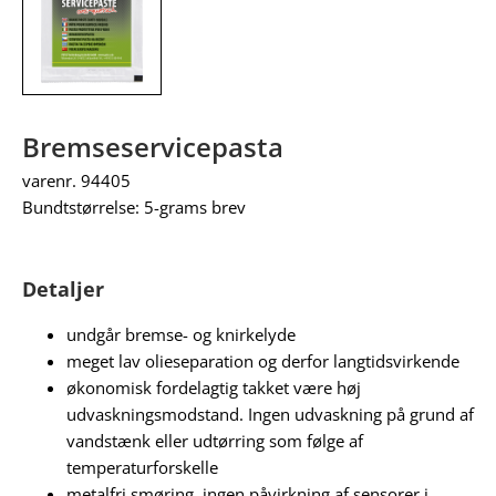
Bremseservicepasta
varenr. 94405
Bundtstørrelse: 5-grams brev
Detaljer
undgår bremse- og knirkelyde
meget lav olieseparation og derfor langtidsvirkende
økonomisk fordelagtig takket være høj
udvaskningsmodstand. Ingen udvaskning på grund af
vandstænk eller udtørring som følge af
temperaturforskelle
metalfri smøring, ingen påvirkning af sensorer i