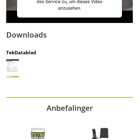
des Service zu, um dieses Video
anzusehen.
Mehr Informationen
Downloads
Akzeptieren
TekDatablad
powered by
Usercentrics Consent
Management Platform
&
IT-Recht Kanzlei
Anbefalinger