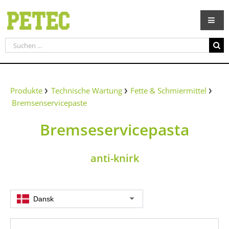
Zum
Inhalt
springen
Suche
nach:
Produkte
Technische Wartung
Fette & Schmiermittel
Bremsenservicepaste
Bremseservicepasta
anti-knirk
Dansk