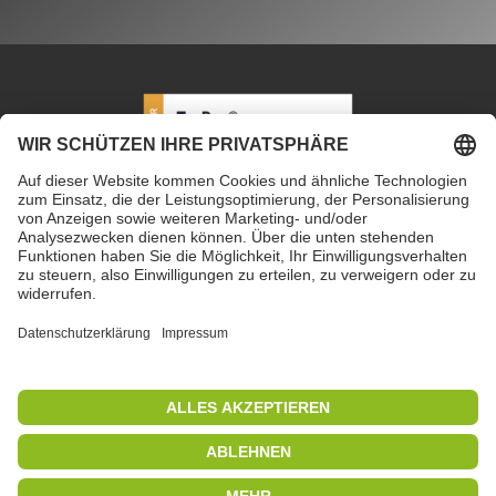
PETEC Verbindungstechnik GmbH
|
Wüstenbuch 26
|
96132 Schlüsselfeld | Deutschland
|
+49 9555 80994
0
|
info@petec.de
Mo. bis Do. 7.30 – 16.00 Uhr
|
Fr. 7.30 – 13.00 Uhr
Copyright 2019
|
PETEC Verbindungstechnik GmbH