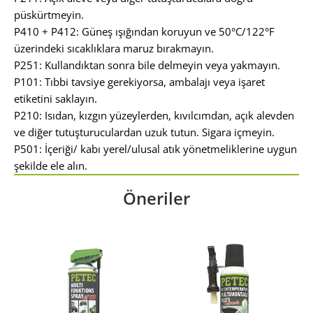
püskürtmeyin.
P410 + P412: Güneş ışığından koruyun ve 50°C/122°F
üzerindeki sıcaklıklara maruz bırakmayın.
P251: Kullandıktan sonra bile delmeyin veya yakmayın.
P101: Tıbbi tavsiye gerekiyorsa, ambalajı veya işaret
etiketini saklayın.
P210: Isıdan, kızgın yüzeylerden, kıvılcımdan, açık alevden
ve diğer tutuşturuculardan uzuk tutun. Sigara içmeyin.
P501: İçeriği/ kabı yerel/ulusal atık yönetmeliklerine uygun
şekilde ele alın.
Öneriler