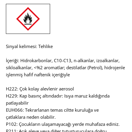
Sinyal kelimesi: Tehlike
İçeriği: Hidrokarbonlar, C10-C13, n-alkanlar, izoalkanlar,
sikloalkanlar, <%2 aromatlar; destilatlar (Petrol), hidrojenle
işlenmiş hafif naftenik içeriğiyle
H222: Çok kolay alevlenir aerosol
H229: Kap basınç altındadır: Isıya maruz kaldığında
patlayabilir
EUH066: Tekrarlanan temas ciltte kuruluğa ve
çatlaklara neden olabilir.
P102: Çocukların ulaşamayacağı yerde muhafaza ediniz.
P211: Açık aleve veya diğer tutuşturuculara doğru