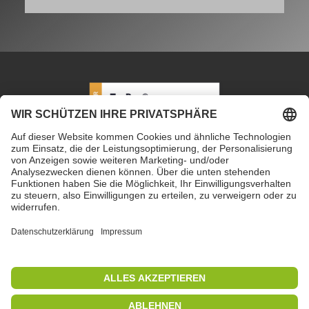
Alternative:
PETEC Verbindungstechnik GmbH
|
Wüstenbuch 26
|
96132 Schlüsselfeld | Deutschland
|
+49 9555 80994
0
|
info@petec.de
Mo. bis Do. 7.30 – 16.00 Uhr
|
Fr. 7.30 – 13.00 Uhr