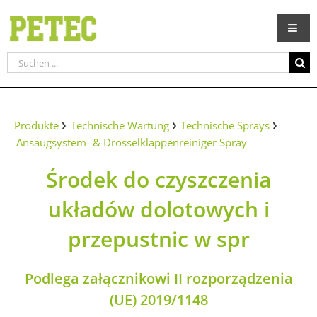
Zum
Inhalt
springen
Suche
nach:
Produkte
Technische Wartung
Technische Sprays
Ansaugsystem- & Drosselklappenreiniger Spray
Środek do czyszczenia
układów dolotowych i
przepustnic w spr
Podlega załącznikowi II rozporządzenia
(UE) 2019/1148