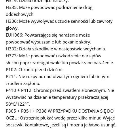
H319: Działa drażniąco na oczy.
H335: Może powodować podrażnienie dróg
oddechowych.
H336: Może wywoływać uczucie senności lub zawroty
głowy.
EUH066: Powtarzające się narażenie może
powodować wysuszanie lub pękanie skóry.
H332: Działa szkodliwie w następstwie wdychania.
H373: Może powodować uszkodzenie narządów
słuchu poprzez długotrwałe lub powtarzane narażenie.
P102: Chronić przed dziećmi.
P211: Nie rozpylać nad otwartym ogniem lub innym
źródłem zapłonu.
P410 + P412: Chronić przed światłem słonecznym. Nie
wystawiać na działanie temperatury przekraczającej
50°C/122°F.
P305 + P351 + P338 W PRZYPADKU DOSTANIA SIĘ DO
OCZU: Ostrożnie płukać wodą przez kilka minut. Wyjąć
soczewki kontaktowe, jeżeli są i można je łatwo usunąć.