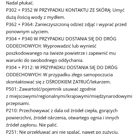
Nadal płukać.
P302 + P352 W PRZYPADKU KONTAKTU ZE SKÓRĄ: Umyć
dużą ilością wody z mydłem.
P362 + P364: Zanieczyszczoną odzież zdjąć i wyprać przed
ponownym użyciem.
P304 + P340 W PRZYPADKU DOSTANIA SIĘ DO DRÓG
ODDECHOWYCH: Wyprowadzić lub wynieść
poszkodowanego na świeże powietrze i zapewnić mu
warunki do swobodnego oddychania.
P304 + P312: W PRZYPADKU DOSTANIA SIĘ DO DRÓG
ODDECHOWYCH: W przypadku złego samopoczucia
skontaktować się z OŚRODKIEM ZATRUĆ/lekarzem.
P501: Zawartość/pojemnik usuwać zgodnie
z miejscowymi/regionalnymi/krajowymi/międzynarodowymi
przepisami.
P210: Przechowywać z dala od źródeł ciepła, gorących
powierzchni, źródeł iskrzenia, otwartego ognia i innych
źródeł zapłonu. Nie palić.
P251: Nie przekłuwać ani nie spalać, nawet po zużyciu.