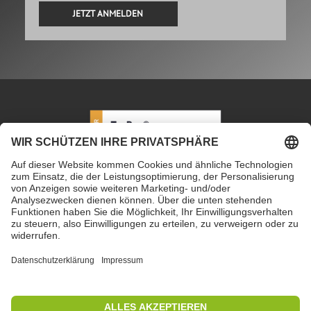
Alternative:
PETEC Verbindungstechnik GmbH
|
Wüstenbuch 26
|
96132 Schlüsselfeld | Deutschland
|
+49 9555 80994
0
|
info@petec.de
Mo. bis Do. 7.30 – 16.00 Uhr
|
Fr. 7.30 – 13.00 Uhr