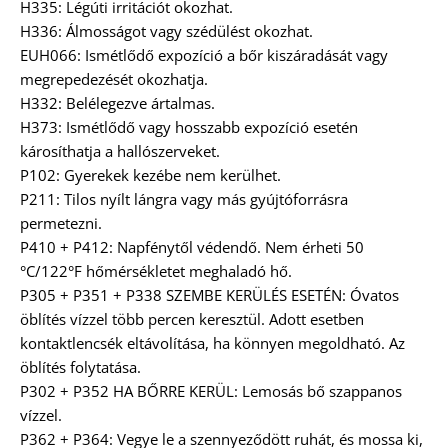
H335: Légúti irritációt okozhat.
H336: Álmosságot vagy szédülést okozhat.
EUH066: Ismétlődő expozíció a bőr kiszáradását vagy
megrepedezését okozhatja.
H332: Belélegezve ártalmas.
H373: Ismétlődő vagy hosszabb expozíció esetén
károsíthatja a hallószerveket.
P102: Gyerekek kezébe nem kerülhet.
P211: Tilos nyílt lángra vagy más gyújtóforrásra
permetezni.
P410 + P412: Napfénytől védendő. Nem érheti 50
°C/122°F hőmérsékletet meghaladó hő.
P305 + P351 + P338 SZEMBE KERÜLÉS ESETÉN: Óvatos
öblítés vízzel több percen keresztül. Adott esetben
kontaktlencsék eltávolítása, ha könnyen megoldható. Az
öblítés folytatása.
P302 + P352 HA BŐRRE KERÜL: Lemosás bő szappanos
vízzel.
P362 + P364: Vegye le a szennyeződött ruhát, és mossa ki,