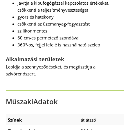
javítja a kipufogógázzal kapcsolatos értékeket,
csökkenti a teljesítményveszteséget
gyors és hatékony
csökkenti az üzemanyag-fogyasztást
szilikonmentes
60 cm-es permetező szondával
360°-os, fejjel lefelé is használható szelep
Alkalmazási területek
Leoldja a szennyeződéseket, és megtisztítja a
szívórendszert.
MűszakiAdatok
Színek
átlátszó