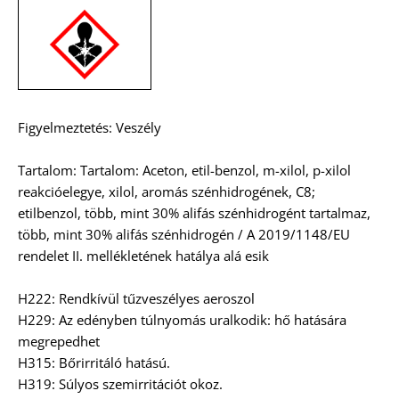
Figyelmeztetés: Veszély
Tartalom: Tartalom: Aceton, etil-benzol, m-xilol, p-xilol
reakcióelegye, xilol, aromás szénhidrogének, C8;
etilbenzol, több, mint 30% alifás szénhidrogént tartalmaz,
több, mint 30% alifás szénhidrogén / A 2019/1148/EU
rendelet II. mellékletének hatálya alá esik
H222: Rendkívül tűzveszélyes aeroszol
H229: Az edényben túlnyomás uralkodik: hő hatására
megrepedhet
H315: Bőrirritáló hatású.
H319: Súlyos szemirritációt okoz.