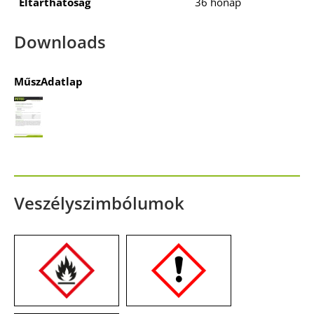
Eltarthatóság
36 hónap
Downloads
MűszAdatlap
Veszélyszimbólumok