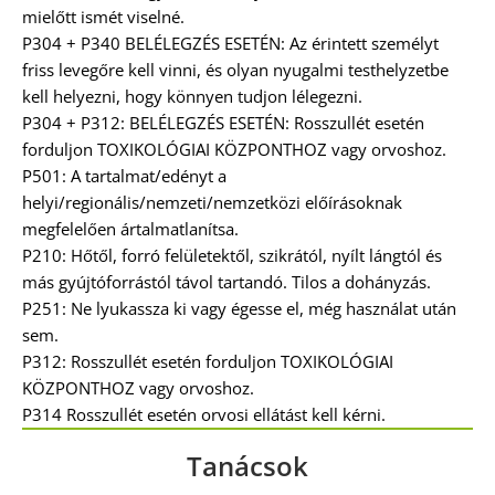
mielőtt ismét viselné.
P304 + P340 BELÉLEGZÉS ESETÉN: Az érintett személyt
friss levegőre kell vinni, és olyan nyugalmi testhelyzetbe
kell helyezni, hogy könnyen tudjon lélegezni.
P304 + P312: BELÉLEGZÉS ESETÉN: Rosszullét esetén
forduljon TOXIKOLÓGIAI KÖZPONTHOZ vagy orvoshoz.
P501: A tartalmat/edényt a
helyi/regionális/nemzeti/nemzetközi előírásoknak
megfelelően ártalmatlanítsa.
P210: Hőtől, forró felületektől, szikrától, nyílt lángtól és
más gyújtóforrástól távol tartandó. Tilos a dohányzás.
P251: Ne lyukassza ki vagy égesse el, még használat után
sem.
P312: Rosszullét esetén forduljon TOXIKOLÓGIAI
KÖZPONTHOZ vagy orvoshoz.
P314 Rosszullét esetén orvosi ellátást kell kérni.
Tanácsok