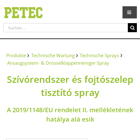
Zum
Inhalt
springen
Suche
nach:
Produkte
Technische Wartung
Technische Sprays
Ansaugsystem- & Drosselklappenreiniger Spray
Szívórendszer és fojtószelep
tisztító spray
A 2019/1148/EU rendelet II. mellékletének
hatálya alá esik