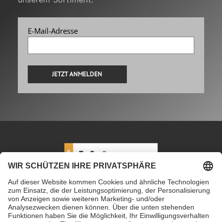
E-Mail-Adresse
Alternative:
PETEC Verbindungstechnik GmbH
|
Wüstenbuch 26
|
96132 Schlüsselfeld | Deutschland
|
+49 9555 80994