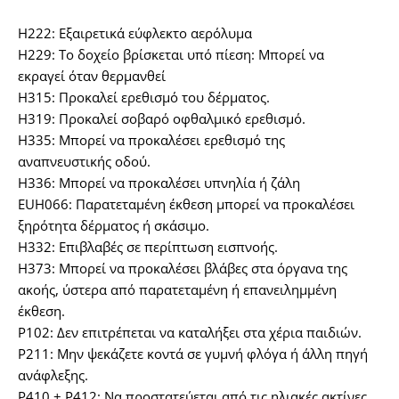
H222: Εξαιρετικά εύφλεκτο αερόλυμα
H229: Το δοχείο βρίσκεται υπό πίεση: Μπορεί να
εκραγεί όταν θερμανθεί
H315: Προκαλεί ερεθισμό του δέρματος.
H319: Προκαλεί σοβαρό οφθαλμικό ερεθισμό.
H335: Μπορεί να προκαλέσει ερεθισμό της
αναπνευστικής οδού.
H336: Μπορεί να προκαλέσει υπνηλία ή ζάλη
EUH066: Παρατεταμένη έκθεση μπορεί να προκαλέσει
ξηρότητα δέρματος ή σκάσιμο.
H332: Επιβλαβές σε περίπτωση εισπνοής.
H373: Μπορεί να προκαλέσει βλάβες στα όργανα της
ακοής, ύστερα από παρατεταμένη ή επανειλημμένη
έκθεση.
P102: Δεν επιτρέπεται να καταλήξει στα χέρια παιδιών.
P211: Μην ψεκάζετε κοντά σε γυμνή φλόγα ή άλλη πηγή
ανάφλεξης.
P410 + P412: Να προστατεύεται από τις ηλιακές ακτίνες.