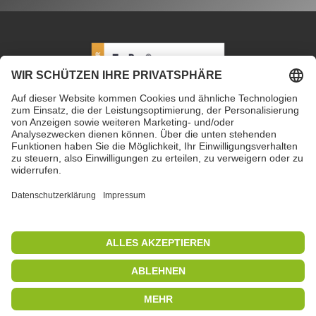
PETEC Verbindungstechnik GmbH
|
Wüstenbuch 26
|
96132 Schlüsselfeld | Deutschland
|
+49 9555 80994
0
|
info@petec.de
Mo. bis Do. 7.30 – 16.00 Uhr
|
Fr. 7.30 – 13.00 Uhr
Copyright 2019
|
PETEC Verbindungstechnik GmbH
Alle Rechte vorbehalten
|
Impressum
|
Datenschutz