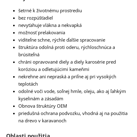
šetrné k životnému prostrediu
bez rozpúšťadiel
nevyťahuje vlákna a nekvapká
možnosť prelakovania
viditeľne schne, rýchle ďalšie spracovanie
štruktúra odolná proti oderu, rýchloschnúca a
brúsiteľná
chráni opravované diely a diely karosérie pred
koróziou a odletujúcimi kameňmi
nekrehne ani nepraská a priľne aj pri vysokých
teplotách
odolné voči vode, soľnej hmle, oleju, ako aj ľahkým
kyselinám a zásadám
Obnova štruktúry OEM
priedušná ochrana podvozku, vhodná aj na použitia
na drevo v karavanoch
Oblasti použitia