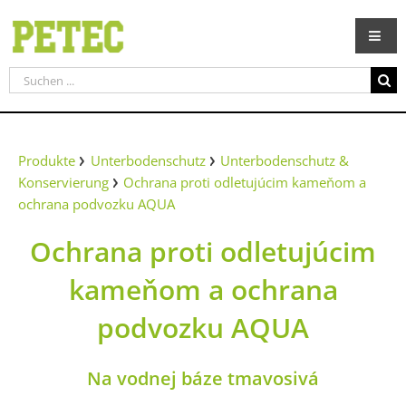
Zum
Inhalt
springen
Suche
nach:
Produkte
Unterbodenschutz
Unterbodenschutz &
Konservierung
Ochrana proti odletujúcim kameňom a
ochrana podvozku AQUA
Ochrana proti odletujúcim
kameňom a ochrana
podvozku AQUA
Na vodnej báze tmavosivá