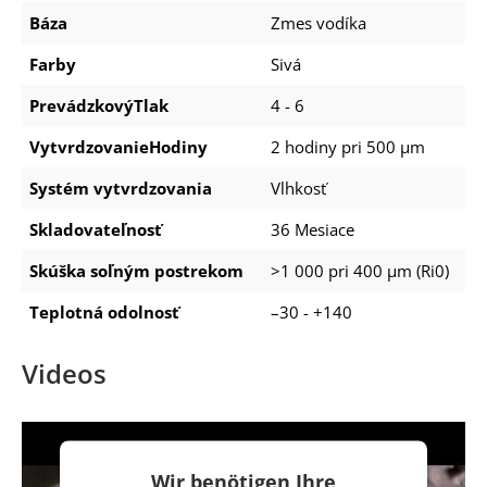
Báza
Zmes vodíka
Farby
Sivá
PrevádzkovýTlak
4 - 6
VytvrdzovanieHodiny
2 hodiny pri 500 μm
Systém vytvrdzovania
Vlhkosť
Skladovateľnosť
36 Mesiace
Skúška soľným postrekom
>1 000 pri 400 μm (Ri0)
Teplotná odolnosť
–30 - +140
Videos
Wir benötigen Ihre