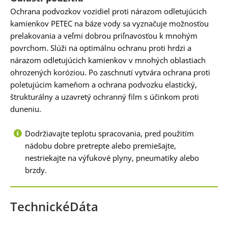
Ochrana podvozkov vozidiel proti nárazom odletujúcich
kamienkov PETEC na báze vody sa vyznačuje možnosťou
prelakovania a veľmi dobrou priľnavosťou k mnohým
povrchom. Slúži na optimálnu ochranu proti hrdzi a
nárazom odletujúcich kamienkov v mnohých oblastiach
ohrozených koróziou. Po zaschnutí vytvára ochrana proti
poletujúcim kameňom a ochrana podvozku elastický,
štrukturálny a uzavretý ochranný film s účinkom proti
duneniu.
Dodržiavajte teplotu spracovania, pred použitím
nádobu dobre pretrepte alebo premiešajte,
nestriekajte na výfukové plyny, pneumatiky alebo
brzdy.
TechnickéDáta