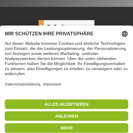
PETEC Verbindungstechnik GmbH
|
Wüstenbuch 26
|
96132 Schlüsselfeld | Deutschland
|
+49 9555 80994
0
|
info@petec.de
Mo. bis Do. 7.30 – 16.00 Uhr
|
Fr. 7.30 – 13.00 Uhr
Copyright 2019
|
PETEC Verbindungstechnik GmbH
Alle Rechte vorbehalten
|
Impressum
|
Datenschutz