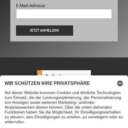
E-Mail-Adresse
Alternative:
PETEC Verbindungstechnik GmbH
|
Wüstenbuch 26
|
96132 Schlüsselfeld | Deutschland
|
+49 9555 80994
0
|
info@petec.de