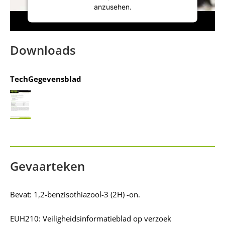
anzusehen.
Mehr Informationen
Downloads
Akzeptieren
TechGegevensblad
powered by
Usercentrics Consent
Management Platform
&
IT-Recht Kanzlei
Gevaarteken
Bevat: 1,2-benzisothiazool-3 (2H) -on.
EUH210: Veiligheidsinformatieblad op verzoek