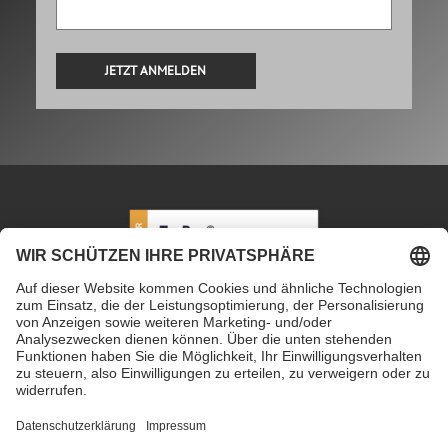
Alternative:
PETEC Verbindungstechnik GmbH
|
Wüstenbuch 26
|
96132 Schlüsselfeld | Deutschland
|
+49 9555 80994
0
|
info@petec.de
Mo. bis Do. 7.30 – 16.00 Uhr
|
Fr. 7.30 – 13.00 Uhr