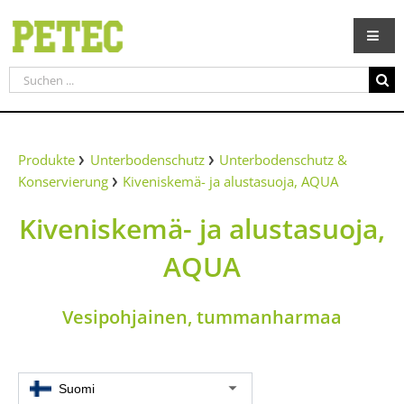
Zum
Inhalt
springen
Suche
nach:
Produkte
Unterbodenschutz
Unterbodenschutz &
Konservierung
Kiveniskemä- ja alustasuoja, AQUA
Kiveniskemä- ja alustasuoja,
AQUA
Vesipohjainen, tummanharmaa
Suomi