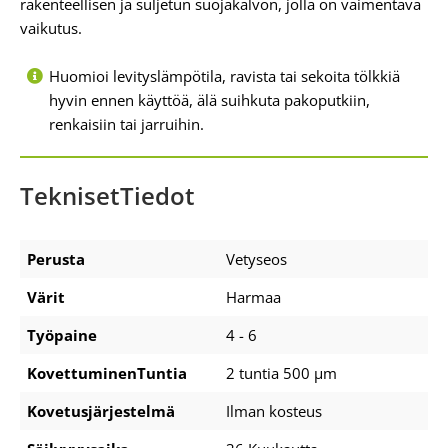
rakenteellisen ja suljetun suojakalvon, jolla on vaimentava
vaikutus.
Huomioi levityslämpötila, ravista tai sekoita tölkkiä
hyvin ennen käyttöä, älä suihkuta pakoputkiin,
renkaisiin tai jarruihin.
TeknisetTiedot
Perusta
Vetyseos
Värit
Harmaa
Työpaine
4 - 6
KovettuminenTuntia
2 tuntia 500 μm
Kovetusjärjestelmä
Ilman kosteus