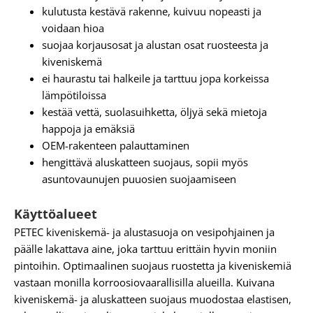
kulutusta kestävä rakenne, kuivuu nopeasti ja
voidaan hioa
suojaa korjausosat ja alustan osat ruosteesta ja
kiveniskemä
ei haurastu tai halkeile ja tarttuu jopa korkeissa
lämpötiloissa
kestää vettä, suolasuihketta, öljyä sekä mietoja
happoja ja emäksiä
OEM-rakenteen palauttaminen
hengittävä aluskatteen suojaus, sopii myös
asuntovaunujen puuosien suojaamiseen
Käyttöalueet
PETEC kiveniskemä- ja alustasuoja on vesipohjainen ja
päälle lakattava aine, joka tarttuu erittäin hyvin moniin
pintoihin. Optimaalinen suojaus ruostetta ja kiveniskemiä
vastaan monilla korroosiovaarallisilla alueilla. Kuivana
kiveniskemä- ja aluskatteen suojaus muodostaa elastisen,