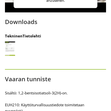
anzusehen.
Mehr Informationen
Downloads
Akzeptieren
TekninenTietolehti
powered by
Usercentrics Consent
Management Platform
&
IT-Recht Kanzlei
Vaaran tunniste
Sisältö: 1,2-bentsisotiatsoli-3(2H)-on.
EUH210: Käyttöturvallisuustiedote toimitetaan
pyynnöstä.