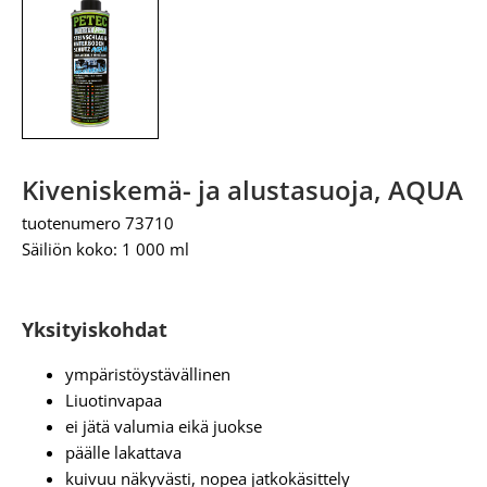
Kiveniskemä- ja alustasuoja, AQUA
tuotenumero 73710
Säiliön koko: 1 000 ml
Yksityiskohdat
ympäristöystävällinen
Liuotinvapaa
ei jätä valumia eikä juokse
päälle lakattava
kuivuu näkyvästi, nopea jatkokäsittely