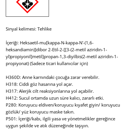
Sinyal kelimesi: Tehlike
İçeriği: Heksaetil-mu[kappa-N-kappa-N'-(1,6-
heksandiamin)]dibor 2-Etil-2-[[3-(2-metil aziridin-1-
yl)propiyonil]metil]propan-1,3-diyilbis(2-metil aziridin-1-
propiyonat) (Sadece ticari kullanıcılar için)
H360D: Anne karnındaki çocuğa zarar verebilir.
H318: Ciddi göz hasarına yol açar.
H317: Alerjik cilt reaksiyonlarına yol açabilir.
H412: Sucul ortamda uzun süre kalıcı, zararlı etki.
P280: Koruyucu eldiven/koruyucu kıyafet giyin/ koruyucu
gözlük/ yüz koruyucu maske takın.
P501: İçeriği/kabı, ilgili yasa ve yönetmelikler gereğince
uygun şekilde ve atık düzeneğinde taşıyın.