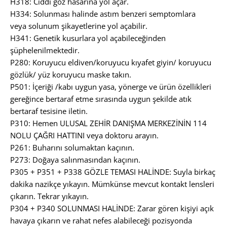
H318: Ciddi göz hasarına yol açar.
H334: Solunması halinde astım benzeri semptomlara
veya solunum şikayetlerine yol açabilir.
H341: Genetik kusurlara yol açabileceğinden
şüphelenilmektedir.
P280: Koruyucu eldiven/koruyucu kıyafet giyin/ koruyucu
gözlük/ yüz koruyucu maske takın.
P501: İçeriği /kabı uygun yasa, yönerge ve ürün özellikleri
gereğince bertaraf etme sırasında uygun şekilde atık
bertaraf tesisine iletin.
P310: Hemen ULUSAL ZEHİR DANIŞMA MERKEZİNİN 114
NOLU ÇAĞRI HATTINI veya doktoru arayın.
P261: Buharını solumaktan kaçının.
P273: Doğaya salınmasından kaçının.
P305 + P351 + P338 GÖZLE TEMASI HALİNDE: Suyla birkaç
dakika nazikçe yıkayın. Mümkünse mevcut kontakt lensleri
çıkarın. Tekrar yıkayın.
P304 + P340 SOLUNMASI HALİNDE: Zarar gören kişiyi açık
havaya çıkarın ve rahat nefes alabileceği pozisyonda