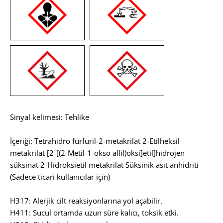
Sinyal kelimesi: Tehlike
İçeriği: Tetrahidro furfuril-2-metakrilat 2-Etilheksil
metakrilat [2-[(2-Metil-1-okso allil)oksi]etil]hidrojen
süksinat 2-Hidroksietil metakrilat Süksinik asit anhidriti
(Sadece ticari kullanıcılar için)
H317: Alerjik cilt reaksiyonlarına yol açabilir.
H411: Sucul ortamda uzun süre kalıcı, toksik etki.