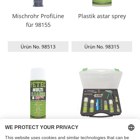
Mischrohr ProfiLine
Plastik astar sprey
für 98155
Ürün No. 98513
Ürün No. 98315
Multi Cleaner
Plastik TAMİR KİTİ
temizleyici sprey