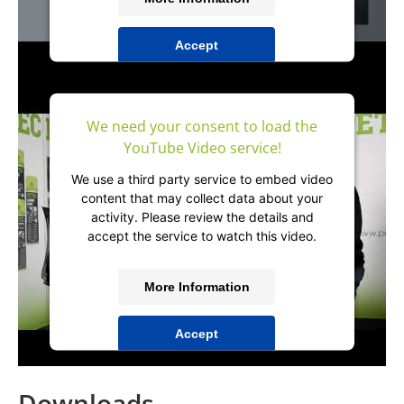
Accept
powered by
Usercentrics Consent
Management Platform
&
IT-Recht Kanzlei
We need your consent to load the
YouTube Video service!
We use a third party service to embed video
content that may collect data about your
activity. Please review the details and
accept the service to watch this video.
More Information
Accept
powered by
Usercentrics Consent
Management Platform
&
IT-Recht Kanzlei
Downloads