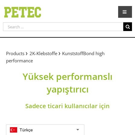
Skip
to
content
Search
for:
Products
2K-Klebstoffe
KunststoffBond high
performance
Yüksek performanslı
yapıştırıcı
Sadece ticari kullanıcılar için
Türkçe