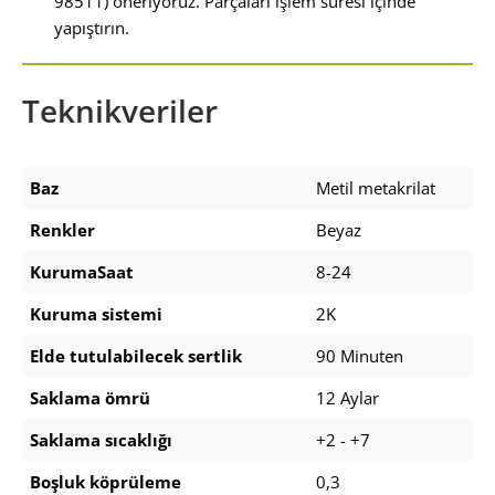
98511) öneriyoruz. Parçaları işlem süresi içinde
yapıştırın.
Teknikveriler
Baz
Metil metakrilat
Renkler
Beyaz
KurumaSaat
8-24
Kuruma sistemi
2K
Elde tutulabilecek sertlik
90 Minuten
Saklama ömrü
12 Aylar
Saklama sıcaklığı
+2 - +7
Boşluk köprüleme
0,3