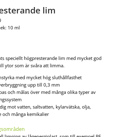
esterande lim
0
lek: 10 ml
s speciellt högpresterande lim med mycket god
ill ytor som är svåra att limma.
mstyrka med mycket hög sluthållfasthet
verbryggning upp till 0,3 mm
ipas och målas över med många olika typer av
ingssystem
ig mot vatten, saltvatten, kylarvätska, olja,
e och många kemikalier
gsområden
ll limning av lågenergiplast, som till exempel PE,