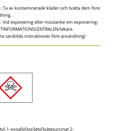
 Ta av kontaminerade kläder och tvätta dem före
dning.
: Vid exponering eller misstanke om exponering:
IFTINFORMATIONSCENTRALEN/läkare.
a särskilda instruktioner före användning!
yl-1-oxoallyl)oxi]etyl]vätesuccinat 2-