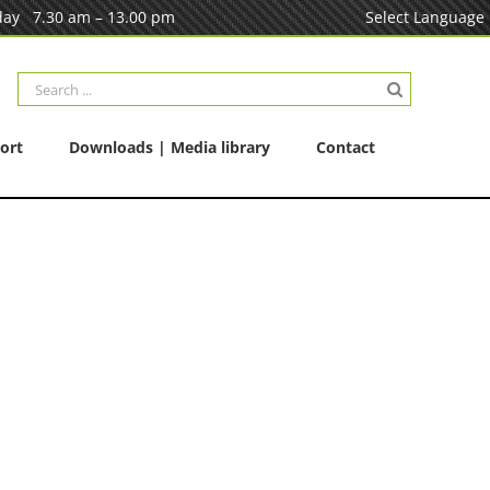
ay 7.30 am – 13.00 pm
Select Language
Search
for:
ort
Downloads | Media library
Contact