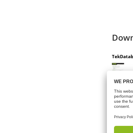
Down
TekDatab
Riski