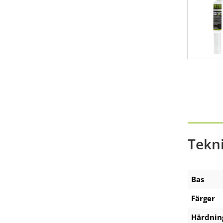
Accessories-battery applicator
gun
Accessories technical sprays
Tekn
Bas
Färger
Härdni