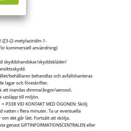
[[3-(2-metylaziridin-1-
 för kommersiell användning)
d skyddshandskar/skyddskläder/
nsiktsskydd.
llet/behållaren behandlas och avfallshanteras
de lagar och föreskrifter.
k att inandas dimma/ångor/aerosol.
utsläpp till miljön.
1 + P338 VID KONTAKT MED ÖGONEN: Skölj
d vatten i flera minuter. Ta ur eventuella
 om det går lätt. Fortsätt att skölja.
kta genast GIFTINFORMATIONSCENTRALEN eller