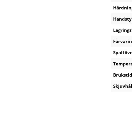
Härdnin
Handsty
Lagrings
Förvari
Spaltöv
Tempera
Bruksti
Skjuvhål