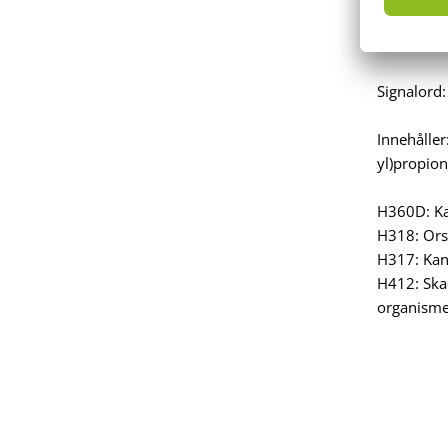
Signalord:
Innehåller
yl)propion
H360D: Ka
H318: Ors
H317: Kan 
H412: Skad
organisme