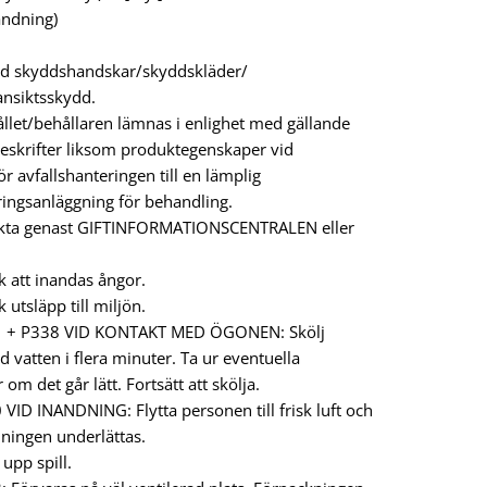
ändning)
d skyddshandskar/skyddskläder/
nsiktsskydd.
llet/behållaren lämnas i enlighet med gällande
reskrifter liksom produktegenskaper vid
r avfallshanteringen till en lämplig
ringsanläggning för behandling.
kta genast GIFTINFORMATIONSCENTRALEN eller
 att inandas ångor.
utsläpp till miljön.
1 + P338 VID KONTAKT MED ÖGONEN: Skölj
d vatten i flera minuter. Ta ur eventuella
 om det går lätt. Fortsätt att skölja.
VID INANDNING: Flytta personen till frisk luft och
ndningen underlättas.
upp spill.