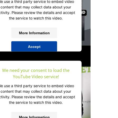
e use a third party service to embed video
content that may collect data about your
ctivity. Please review the details and accept
the service to watch this video.
More Information
Accept
powered by
Usercentrics Consent
Management Platform
&
IT-Recht Kanzlei
We need your consent to load the
YouTube Video service!
e use a third party service to embed video
content that may collect data about your
ctivity. Please review the details and accept
the service to watch this video.
More Information