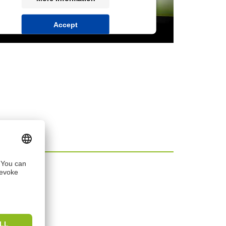
Accept
powered by
Usercentrics Consent
Management Platform
&
IT-Recht Kanzlei