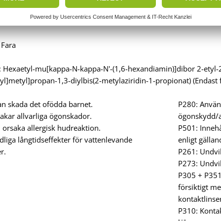
 Fara
: Hexaetyl-mu[kappa-N-kappa-N'-(1,6-hexandiamin)]dibor 2-etyl-2-
yl]metyl]propan-1,3-diylbis(2-metylaziridin-1-propionat) (Endast
n skada det ofödda barnet.
P280: Använ
akar allvarliga ögonskador.
ögonskydd/a
orsaka allergisk hudreaktion.
P501: Innehå
liga långtidseffekter för vattenlevande
enligt gällan
r.
P261: Undvi
P273: Undvik 
P305 + P35
försiktigt me
kontaktlinser
P310: Konta