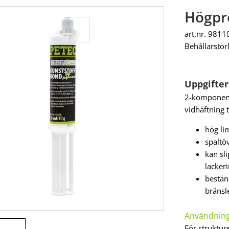
Högpr
art.nr. 9811
Behållarstor
Uppgifter
2-komponent
vidhäftning t
hög li
spaltö
kan sl
lacker
beständ
bränsl
Användnin
För strukture