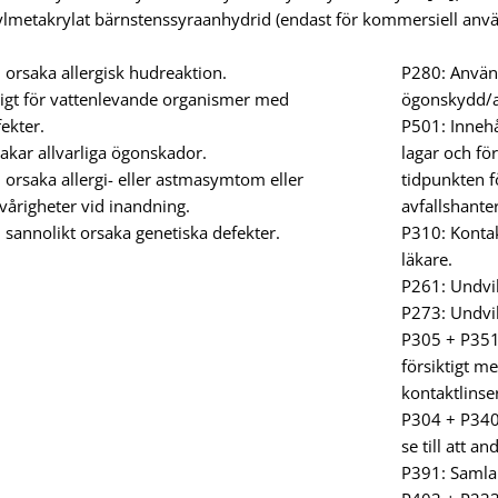
ylmetakrylat bärnstenssyraanhydrid (endast för kommersiell anv
orsaka allergisk hudreaktion.
P280: Använ
tigt för vattenlevande organismer med
ögonskydd/a
fekter.
P501: Innehå
akar allvarliga ögonskador.
lagar och fö
orsaka allergi- eller astmasymtom eller
tidpunkten fö
vårigheter vid inandning.
avfallshante
sannolikt orsaka genetiska defekter.
P310: Konta
läkare.
P261: Undvik
P273: Undvik 
P305 + P35
försiktigt me
kontaktlinser
P304 + P340 
se till att a
P391: Samla 