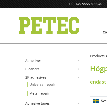
Skip
Tel: +49 9555 809940
to
content
C
Products
Adhesives
Högp
Instant adhesives
Cleaners
Cleaners
SpeedBond adhesive system
2K adhesives
endast
Universal repair
Contact adhesives
Metal repair
Sve
Adhesive tapes