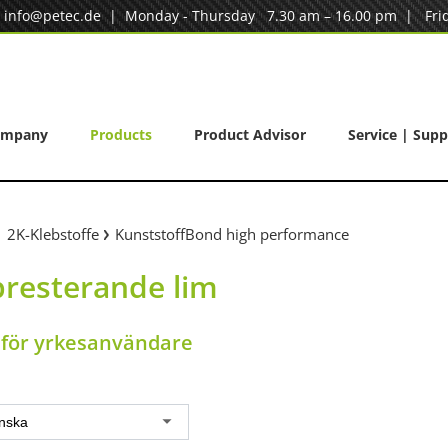
|
info@petec.de
| Monday - Thursday 7.30 am – 16.00 pm | Frid
ompany
Products
Product Advisor
Service | Supp
2K-Klebstoffe
KunststoffBond high performance
resterande lim
 för yrkesanvändare
nska