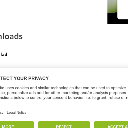
loads
lad
ndikator (1)