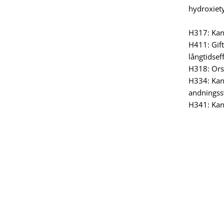
hydroxiet
H317: Kan 
H411: Gif
långtidsef
H318: Ors
H334: Kan 
andningss
H341: Kan 