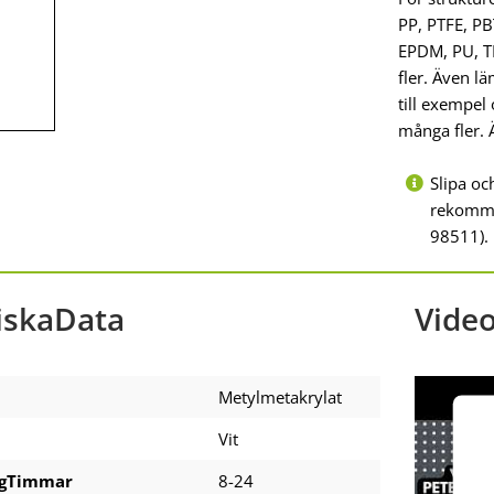
PP, PTFE, PB
EPDM, PU, T
fler. Även l
till exempel 
många fler. 
Slipa oc
rekomme
98511).
iskaData
Vide
Metylmetakrylat
Vit
ngTimmar
8-24