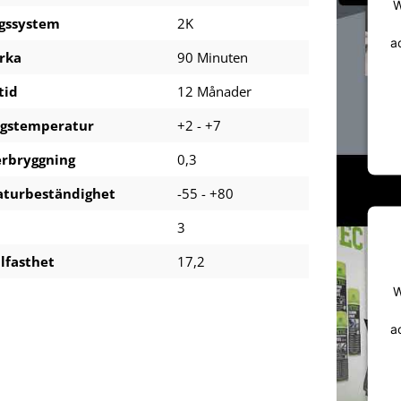
W
gssystem
2K
a
rka
90 Minuten
tid
12 Månader
ngstemperatur
+2 - +7
erbryggning
0,3
turbeständighet
-55 - +80
d
3
lfasthet
17,2
W
a