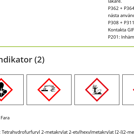
läkare.
P362 + P364:
nästa använ
P308 + P311
Kontakta G
P201: Inhämt
ndikator (2)
 Fara
: Tetrahydrofurfuryl 2-metakrylat 2-etylhexylmetakrylat [2-[(2-met