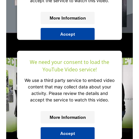
accept the service to watch this video.
More Information
Accept
powered by
Usercentrics Consent
Management Platform
&
IT-Recht Kanzlei
We need your consent to load the
YouTube Video service!
We use a third party service to embed video
content that may collect data about your
activity. Please review the details and
accept the service to watch this video.
More Information
Accept