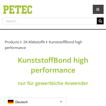
Skip
to
content
Search
for:
Products
2K-Klebstoffe
KunststoffBond high
performance
KunststoffBond high
performance
nur für gewerbliche Anwender
Deutsch