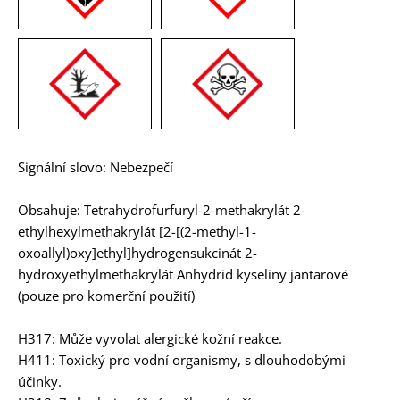
Signální slovo: Nebezpečí
Obsahuje: Tetrahydrofurfuryl-2-methakrylát 2-
ethylhexylmethakrylát [2-[(2-methyl-1-
oxoallyl)oxy]ethyl]hydrogensukcinát 2-
hydroxyethylmethakrylát Anhydrid kyseliny jantarové
(pouze pro komerční použití)
H317: Může vyvolat alergické kožní reakce.
H411: Toxický pro vodní organismy, s dlouhodobými
účinky.