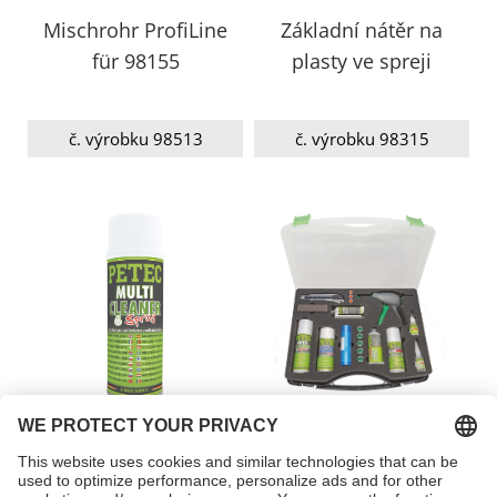
Mischrohr ProfiLine
Základní nátěr na
für 98155
plasty ve spreji
č. výrobku 98513
č. výrobku 98315
Multi Cleaner Spray
SADA NA OPRAVU
PLASTŮ