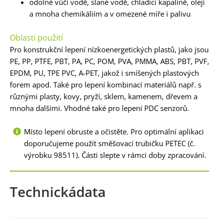
odolné vůči vodě, slané vodě, chladicí kapalině, oleji
a mnoha chemikáliím a v omezené míře i palivu
Oblasti použití
Pro konstrukční lepení nízkoenergetických plastů, jako jsou
PE, PP, PTFE, PBT, PA, PC, POM, PVA, PMMA, ABS, PBT, PVF,
EPDM, PU, TPE PVC, A-PET, jakož i smíšených plastových
forem apod. Také pro lepení kombinací materiálů např. s
různými plasty, kovy, pryží, sklem, kamenem, dřevem a
mnoha dalšími. Vhodné také pro lepení PDC senzorů.
Místo lepení obruste a očistěte. Pro optimální aplikaci
doporučujeme použít směšovací trubičku PETEC (č.
výrobku 98511). Části slepte v rámci doby zpracování.
Technickádata