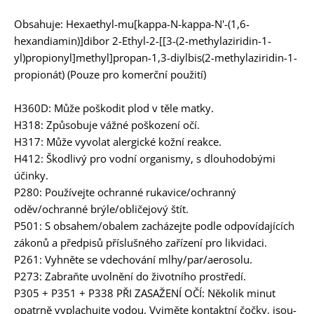
Obsahuje: Hexaethyl-mu[kappa-N-kappa-N'-(1,6-
hexandiamin)]dibor 2-Ethyl-2-[[3-(2-methylaziridin-1-
yl)propionyl]methyl]propan-1,3-diylbis(2-methylaziridin-1-
propionát) (Pouze pro komerční použití)
H360D: Může poškodit plod v těle matky.
H318: Způsobuje vážné poškození očí.
H317: Může vyvolat alergické kožní reakce.
H412: Škodlivý pro vodní organismy, s dlouhodobými
účinky.
P280: Používejte ochranné rukavice/ochranný
oděv/ochranné brýle/obličejový štít.
P501: S obsahem/obalem zacházejte podle odpovídajících
zákonů a předpisů příslušného zařízení pro likvidaci.
P261: Vyhněte se vdechování mlhy/par/aerosolu.
P273: Zabraňte uvolnění do životního prostředí.
P305 + P351 + P338 PŘI ZASAŽENÍ OČÍ: Několik minut
opatrně vyplachujte vodou. Vyjměte kontaktní čočky, jsou-