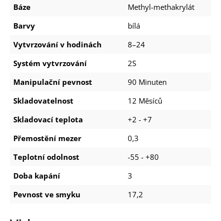
Báze
Methyl-methakrylát
Barvy
bílá
Vytvrzování v hodinách
8–24
Systém vytvrzování
2S
Manipulační pevnost
90 Minuten
Skladovatelnost
12 Měsíců
Skladovací teplota
+2 - +7
Přemostění mezer
0,3
Teplotní odolnost
-55 - +80
Doba kapání
3
Pevnost ve smyku
17,2