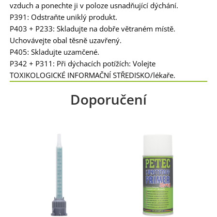
vzduch a ponechte ji v poloze usnadňující dýchání.
P391: Odstraňte uniklý produkt.
P403 + P233: Skladujte na dobře větraném místě.
Uchovávejte obal těsně uzavřený.
P405: Skladujte uzamčené.
P342 + P311: Při dýchacích potížích: Volejte
TOXIKOLOGICKÉ INFORMAČNÍ STŘEDISKO/lékaře.
Doporučení