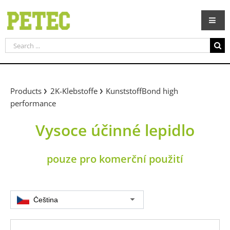
Skip
to
content
Search
for:
Products
2K-Klebstoffe
KunststoffBond high
performance
Vysoce účinné lepidlo
pouze pro komerční použití
Čeština