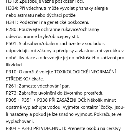
H318: Způsobuje vážné poškození očí.
H334: Při vdechnutí může vyvolat příznaky alergie
nebo astmatu nebo dýchací potíže.
H341: Podezření na genetické poškození.
P280: Používejte ochranné rukavice/ochranný
oděv/ochranné brýle/obličejový štít.
P501: S obsahem/obalem zacházejte v souladu s
odpovídajícími zákony a předpisy a vlastnostmi výrobku v
době likvidace a odevzdejte jej do příslušného zařízení pro
likvidaci.
P310: Okamžitě volejte TOXIKOLOGICKÉ INFORMAČNÍ
STŘEDISKO/lékaře.
P261: Zamezte vdechování par.
P273: Zabraňte uvolnění do životního prostředí.
P305 + P351 + P338 PŘI ZASAŽENÍ OČÍ: Několik minut
opatrně vyplachujte vodou. Vyjměte kontaktní čočky, jsou-
li nasazeny a pokud je lze snadno vyjmout. Pokračujte ve
vyplachování.
P304 + P340 PŘI VDECHNUTÍ: Přeneste osobu na čerstvý