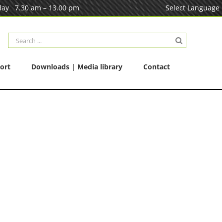
ay 7.30 am – 13.00 pm
Select Language
Search
for:
ort
Downloads | Media library
Contact