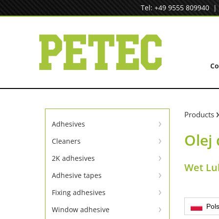
Skip
Tel: +49 9555 809940
to
content
C
Products
Adhesives
Olej
Instant adhesives
Cleaners
Cleaners
SpeedBond adhesive system
2K adhesives
Wet Lu
Universal repair
Contact adhesives
Adhesive tapes
TapeLine adhesive tapes
Metal repair
Fixing adhesives
Adhesion & sealing adhesive
Pols
Window adhesive