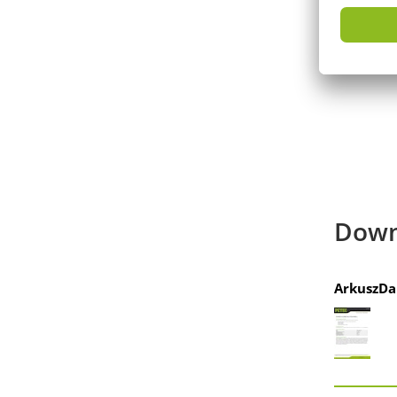
Down
ArkuszDa