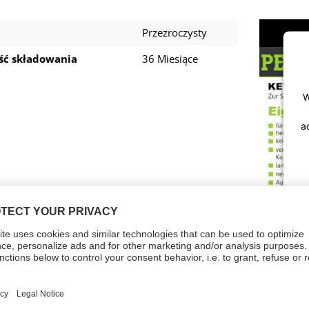
Przezroczysty
ść składowania
36 Miesiące
W
a