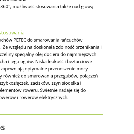
360°, możliwość stosowania także nad głową
stosowania
cuchów PETEC do smarowania łańcuchów
 Ze względu na doskonałą zdolność przenikania i
zczeliny specjalny olej dociera do najmniejszych
ha i jego ogniw. Niska lepkość i beztarciowe
zapewniają optymalne przenoszenie mocy.
y również do smarowania przegubów, połączeń
zybkozłączek, zacisków, szyn siodełka i
lementów roweru. Świetnie nadaje się do
rowerów i rowerów elektrycznych.
os