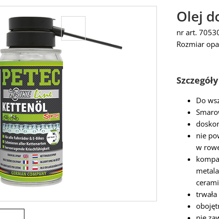
Olej d
nr art. 7053
Rozmiar opa
Szczegóły
Do wsz
Smarow
doskon
nie po
w rowe
kompat
metala
cerami
trwała
obojęt
nie za