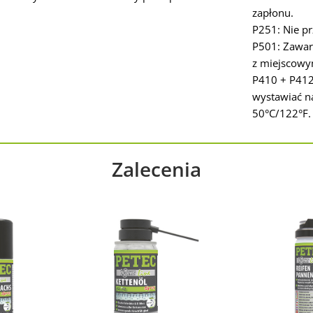
zapłonu.
P251: Nie pr
P501: Zawar
z miejscowy
P410 + P412
wystawiać na
50°C/122°F.
Zalecenia