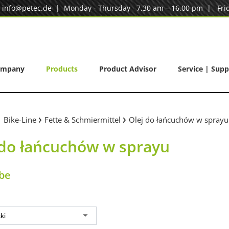
|
info@petec.de
| Monday - Thursday 7.30 am – 16.00 pm | Frid
ompany
Products
Product Advisor
Service | Supp
Bike-Line
Fette & Schmiermittel
Olej do łańcuchów w sprayu
 do łańcuchów w sprayu
be
ki