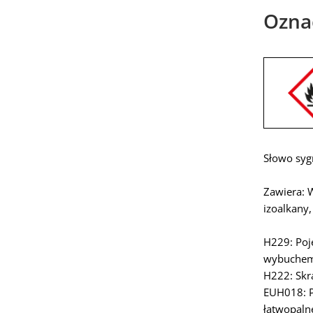
Ozna
Słowo syg
Zawiera: 
izoalkany,
H229: Poj
wybuche
H222: Skr
EUH018: 
łatwopaln