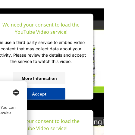
We need your consent to load the
YouTube Video service!
e use a third party service to embed video
content that may collect data about your
ctivity. Please review the details and accept
the service to watch this video.
More Information
Accept
powered by
Usercentrics Consent
Management Platform
&
IT-Recht Kanzlei
We need your consent to load the
YouTube Video service!