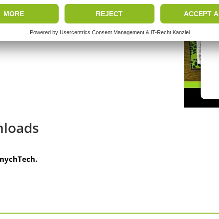
W
a
loads
nychTech.