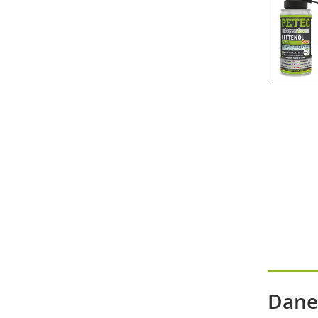
Präsentationen am POS
Accessories-battery applicator
gun
Accessories technical sprays
Dane