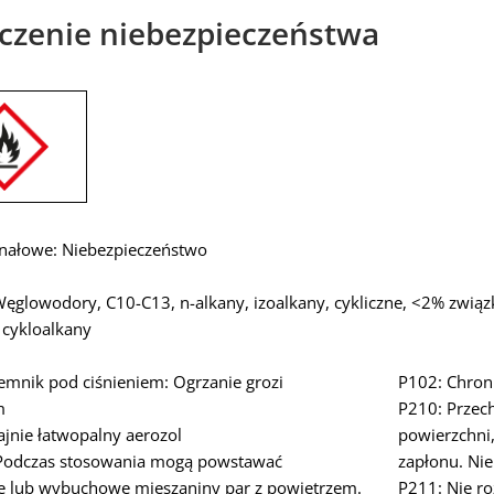
czenie niebezpieczeństwa
nałowe: Niebezpieczeństwo
Węglowodory, C10-C13, n-alkany, izoalkany, cykliczne, <2% zwią
 cykloalkany
emnik pod ciśnieniem: Ogrzanie grozi
P102: Chroni
m
P210: Przech
ajnie łatwopalny aerozol
powierzchni,
Podczas stosowania mogą powstawać
zapłonu. Nie 
e lub wybuchowe mieszaniny par z powietrzem.
P211: Nie r