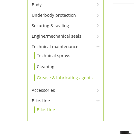
Window adhesion – primer not
Body
required
Body adhesive and sealant
Underbody protection
Window adhesive Set
Underbody protection &
Body repair
Securing & sealing
Window adhesive
conservation
Tighten screws
Body sealing cord & tapes
Engine/mechanical seals
Window adhesion accessories
Engine sealants
Locking
Technical maintenance
Insulating board & panel
Technical sprays
Additive
Sealing
Cleaning
Thread seals
Grease & lubricating agents
Accessories
Accessories
Bike-Line
Bike-Line
Applicator guns
Accessories 1K products
Accessories 2K products