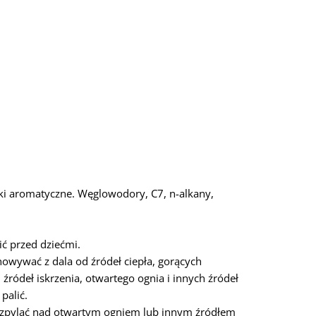
zki aromatyczne. Węglowodory, C7, n-alkany,
ć przed dziećmi.
owywać z dala od źródeł ciepła, gorących
 źródeł iskrzenia, otwartego ognia i innych źródeł
palić.
ozpylać nad otwartym ogniem lub innym źródłem