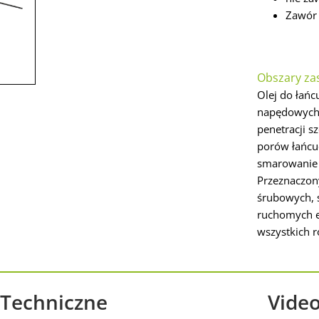
Zawór 
Obszary za
Olej do łań
napędowych.
penetracji s
porów łańcuc
smarowanie 
Przeznaczon
śrubowych, s
ruchomych e
wszystkich 
Techniczne
Vide