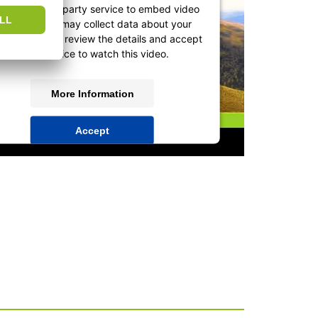
e use a third party service to embed video
content that may collect data about your
ctivity. Please review the details and accept
the service to watch this video.
More Information
Accept
powered by
Usercentrics Consent
Management Platform
&
IT-Recht Kanzlei