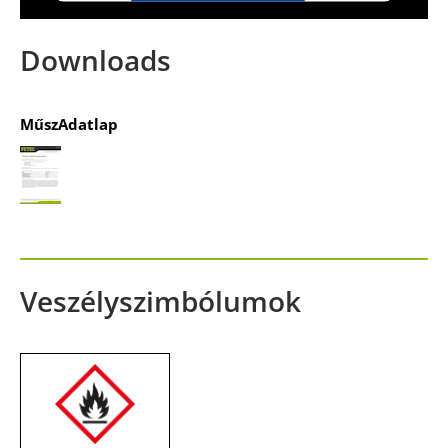
powered by
Usercentrics Consent
Management Platform
&
IT-Recht Kanzlei
Downloads
MűszAdatlap
Veszélyszimbólumok