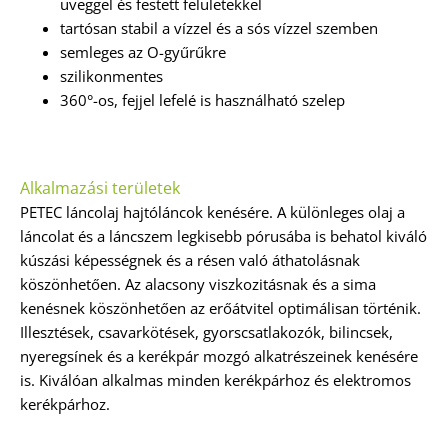
üveggel és festett felületekkel
tartósan stabil a vízzel és a sós vízzel szemben
semleges az O-gyűrűkre
szilikonmentes
360°-os, fejjel lefelé is használható szelep
Alkalmazási területek
PETEC láncolaj hajtóláncok kenésére. A különleges olaj a
láncolat és a láncszem legkisebb pórusába is behatol kiváló
kúszási képességnek és a résen való áthatolásnak
köszönhetően. Az alacsony viszkozitásnak és a sima
kenésnek köszönhetően az erőátvitel optimálisan történik.
Illesztések, csavarkötések, gyorscsatlakozók, bilincsek,
nyeregsínek és a kerékpár mozgó alkatrészeinek kenésére
is. Kiválóan alkalmas minden kerékpárhoz és elektromos
kerékpárhoz.