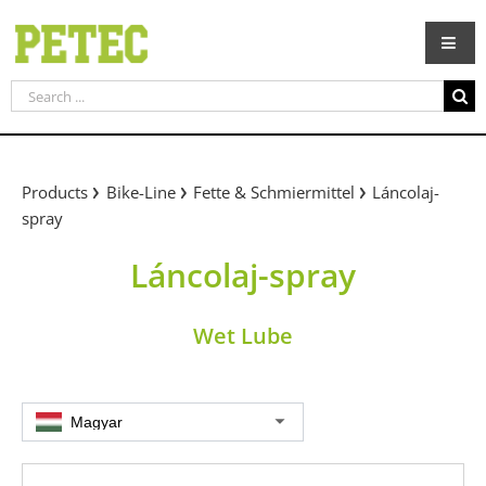
Skip
to
content
Search
for:
Products
Bike-Line
Fette & Schmiermittel
Láncolaj-
spray
Láncolaj-spray
Wet Lube
Magyar