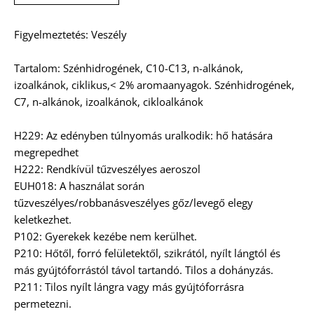
Figyelmeztetés: Veszély
Tartalom: Szénhidrogének, C10-C13, n-alkánok,
izoalkánok, ciklikus,< 2% aromaanyagok. Szénhidrogének,
C7, n-alkánok, izoalkánok, cikloalkánok
H229: Az edényben túlnyomás uralkodik: hő hatására
megrepedhet
H222: Rendkívül tűzveszélyes aeroszol
EUH018: A használat során
tűzveszélyes/robbanásveszélyes gőz/levegő elegy
keletkezhet.
P102: Gyerekek kezébe nem kerülhet.
P210: Hőtől, forró felületektől, szikrától, nyílt lángtól és
más gyújtóforrástól távol tartandó. Tilos a dohányzás.
P211: Tilos nyílt lángra vagy más gyújtóforrásra
permetezni.