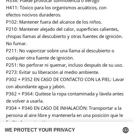
H336: Puede provocar somnolencia o vértigo
H411: Tóxico para los organismos acuáticos, con
efectos nocivos duraderos.
P102: Mantener fuera del alcance de los niños.
P210: Mantener alejado del calor, superficies calientes,
chispas llamas al descubierto y otras fuentes de ignición.
No fumar.
P211: No vaporizar sobre una llama al descubierto o
cualquier otra fuente de ignición.
P251: No perforar ni quemar, incluso después de su uso.
P273: Evitar su liberación al medio ambiente.
P302 + P352 EN CASO DE CONTACTO CON LA PIEL: Lavar
con abundante agua y jabón.
P362 + P364: Quítese la ropa contaminada y lávela antes
de volver a usarla.
P304 + P340 EN CASO DE INHALACIÓN: Transportar a la
persona al aire libre y mantenerla en una posición que le
facilite la respiración.
P304 + P312: EN CASO DE INHALACIÓN: Llamar a un