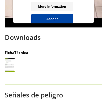
More Information
Accept
powered by
Usercentrics Consent
Management Platform
&
IT-Recht Kanzlei
Downloads
FichaTécnica
Señales de peligro